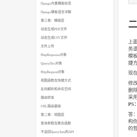
Django内置模板标签
Django模板语言详解
第三章：模版层
二
动态生成PDF文件
动态生成CSV文件
上面
文件上传
务
HttpResponse对象
模
捷
QueryDict对象
HttpRequest对象
现
视图函数及快捷方式
修改
反向解析和命名空间
删
采
路由转发
P
URL路由基础
答
第二章：视图层
构
查询参数及聚合函数
的
不返回QuerySets的API