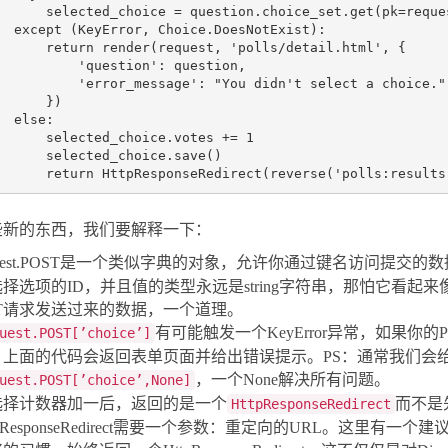
selected_choice
=
question
.
choice_set
.
get
(
pk
=
reque
except
(
KeyError
,
Choice
.
DoesNotExist
):
return
render
(
request
,
'polls/detail.html'
,
{
'question'
:
question
,
'error_message'
:
"You didn't select a choice."
})
else
:
selected_choice
.
votes
+=
1
selected_choice
.
save
()
return
HttpResponseRedirect
(
reverse
(
'polls:results
些新的东西，我们要解释一下：
quest.POST是一个类似字典的对象，允许你通过键名访问提交的
选择选项的ID，并且值的类型永远是string字符串，那怕它看
ET请求发送过来的数据，一个道理。
有可能触发一个KeyError异常，如果你的
uest.POST[’choice’]
，上面的代码会返回表单页面并给出错误提示。PS：通常我们会
，一个None解决所有问题。
uest.POST[’choice’,None]
选择计数器加一后，返回的是一个
而不是
HttpResponseRedirect
tpResponseRedirect需要一个参数：重定向的URL。这里