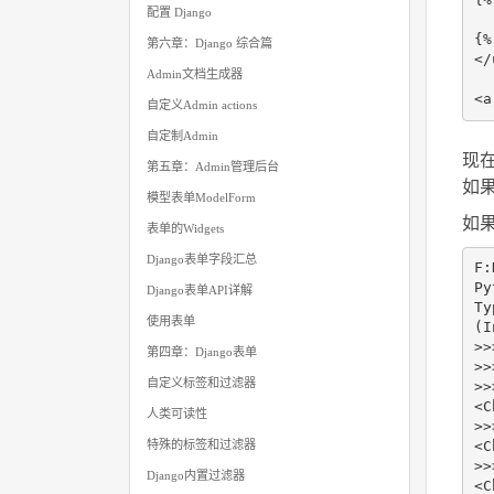
配置 Django
第六章：Django 综合篇
</
Admin文档生成器
<
a
自定义Admin actions
自定制Admin
现
第五章：Admin管理后台
如
模型表单ModelForm
如
表单的Widgets
Django表单字段汇总
F
:
Py
Django表单API详解
Ty
使用表单
(
I
>>
第四章：Django表单
>>
自定义标签和过滤器
>>
<
C
人类可读性
>>
特殊的标签和过滤器
<
C
>>
Django内置过滤器
<
C