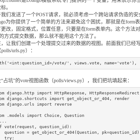
rloop.counter是DJango模板系统专门提供的一个变量，用
数标。
于我们发送了一个POST请求，就必须考虑一个跨站请求伪造的安
ango为你提供了一个简单的方法来避免这个困扰，那就是在form表单内添
可更改，固定格式，位置任意，只要是在form表单内。这个方法对
ax的方式提交数据，那么就不能用这个方法了。
在，让我们创建一个处理提交过来的数据的视图。前面我们已经写了一
（polls/urls.py）：
“占坑”的vote视图函数（polls/views.py），我们把坑填起来：
om
django.http
import
HttpResponse
,
HttpResponseRedirect
om
django.shortcuts
import
get_object_or_404
,
render
om
django.urls
import
reverse
om
.models
import
Choice
,
Question
...
f
vote
(
request
,
question_id
):
question
=
get_object_or_404
(
Question
,
pk
=
question_id
)
try
: