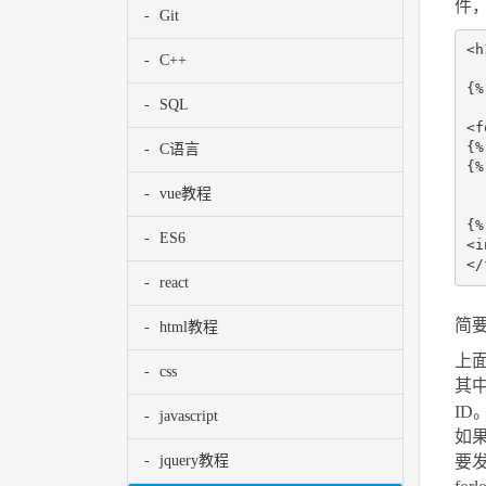
件
Git
<
h
C++
{%
SQL
<
f
{%
C语言
{%
vue教程
ES6
<
i
</
react
简
html教程
上面
css
其
ID
javascript
如果
要发
jquery教程