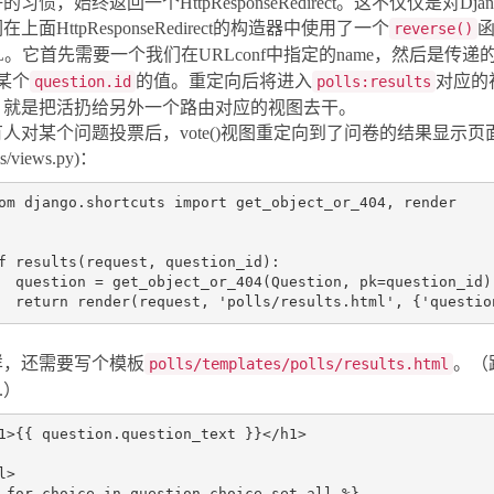
的习惯，始终返回一个HttpResponseRedirect。这不仅仅是对
在上面HttpResponseRedirect的构造器中使用了一个
reverse()
L。它首先需要一个我们在URLconf中指定的name，然后是传
某个
的值。重定向后将进入
对应的
question.id
polls:results
，就是把活扔给另外一个路由对应的视图去干。
有人对某个问题投票后，vote()视图重定向到了问卷的结果显示
ls/views.py)：
om
django.shortcuts
import
get_object_or_404
,
render
f
results
(
request
,
question_id
):
question
=
get_object_or_404
(
Question
,
pk
=
question_id
)
return
render
(
request
,
'polls/results.html'
,
{
'questio
样，还需要写个模板
。（
polls/templates/polls/results.html
..）
1
>
{{ question.question_text }}
</
h1
>
l
>
 for choice in question.choice_set.all %}
