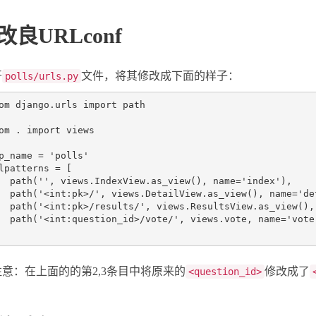
改良URLconf
开
文件，将其修改成下面的样子：
polls/urls.py
om
django.urls
import
path
om
.
import
views
p_name
=
'polls'
lpatterns
=
[
path
(
''
,
views
.
IndexView
.
as_view
(),
name
=
'index'
),
path
(
'<int:pk>/'
,
views
.
DetailView
.
as_view
(),
name
=
'de
path
(
'<int:pk>/results/'
,
views
.
ResultsView
.
as_view
(),
path
(
'<int:question_id>/vote/'
,
views
.
vote
,
name
=
'vote
注意：在上面的的第2,3条目中将原来的
修改成了
<question_id>