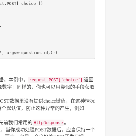
st
.
POST
[
'choice'
])
,
'
,
args
=
(
question
.
id
,)))
数据。本例中，
返回
request.POST[’choice’]
起来像数字！同样的，你也可以用类似的手段获取
POST数据里没有提供choice键值，在这种情况
给个默认值，防止这种异常的产生，例如
先前我们常用的
。
HttpResponse
有一个建议，当你成功处理POST数据后，应当保持一个