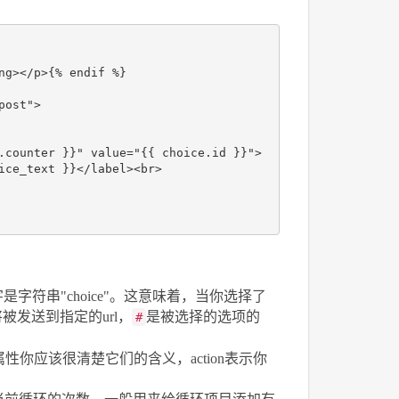
ng
></
p
>
{% endif %}

post"
>
.counter }}"
value
=
"{{ choice.id }}"
>
ice_text }}
</
label
><
br
>
符串"choice"。这意味着，当你选择了
将被发送到指定的url，
是被选择的选项的
#
d属性你应该很清楚它们的含义，action表示你