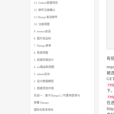
13. Github管理项目
12. 邮件注册确认
11.Django发送邮件
10. 注册视图
9. session会话
8. 图片验证码
7. Django表单
6. 登录视图
有
5. 前端页面设计
re
4. url路由和视图
被
3. admin后台
G
2. 设计数据模型
req
1. 搭建项目环境
下
实战一：基于Django2.2可重用登录与
req
在
部署 Django
Ht
国际化和本地化