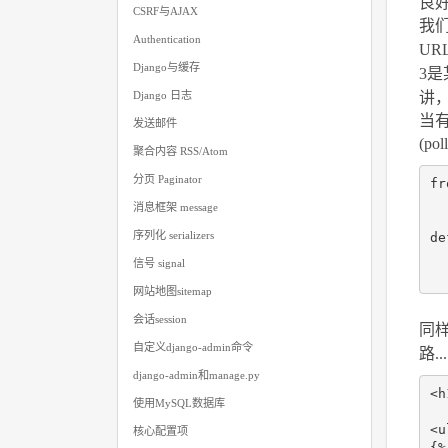
良好
CSRF与AJAX
我们
Authentication
UR
Django与缓存
3是
讲
Django 日志
当
发送邮件
(pol
聚合内容 RSS/Atom
分页 Paginator
fr
消息框架 message
序列化 serializers
de
信号 signal
网站地图sitemap
会话session
同
自定义django-admin命令
路..
django-admin和manage.py
<
h
使用MySQL数据库
<
u
核心配置项
{%