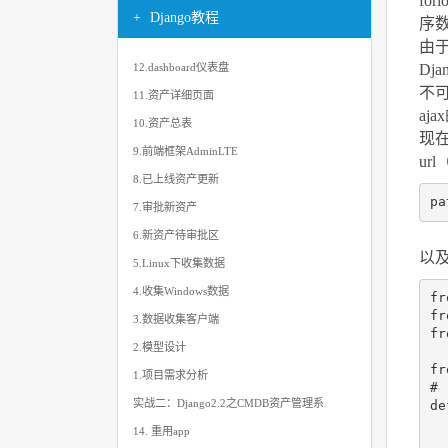
fo
Django教程
序
由
Dj
12.dashboard仪表盘
不
11.资产详细页面
aj
10.资产总表
现
9.前端框架AdminLTE
url
8.已上线资产更新
7.审批新资产
6.新资产待审批区
以及
5.Linux下收集数据
4.收集Windows数据
fr
fr
3.数据收集客户端
fr
2.模型设计
fr
1.项目需求分析
# 
实战二：Django2.2之CMDB资产管理系
de
14. 重用app