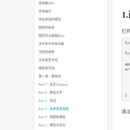
查询集API
查询操作
1.
用包来组织模型
模型的继承
打
模型的元数据Meta
fr
多对多中间表详解
字段的参数
fr
关系类型字段
ap
模型和字段
ur
第一章：模型层
Part 7：自定义admin
Part 6：静态文件
]
Part 5：测试
Part 4：表单和类视图
请
Part 3：视图和模板
Part 2：模型与后台