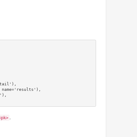
tail'
),
name
=
'results'
),
'
),
.
<pk>