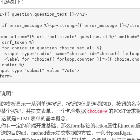
，代码如下：
1
>
{{ question.question_text }}
</
h1
>
 if error_message %}
<
p
><
strong
>
{{ error_message }}
</
stro
orm
action
=
"{% url 'polls:vote' question.id %}"
method
=
"
 csrf_token %}

 for choice in question.choice_set.all %}

<
input
type
=
"radio"
name
=
"choice"
id
=
"choice{{ forloop
<
label
for
=
"choice{{ forloop.counter }}"
>
{{ choice.cho
nput
type
=
"submit"
value
=
"Vote"
>
form
>
要说明：
的模板显示一系列单选按钮，按钮的值是选项的ID，按钮的名字是字
中某个按钮，并提交表单，一个包含数据
的POST请求
choice=#
。这就是HTML表单的基本概念。
你有一定的前端开发基础，那么form标签的action属性和metho
送的目的url，method表示提交数据的方式，一般分post和get。