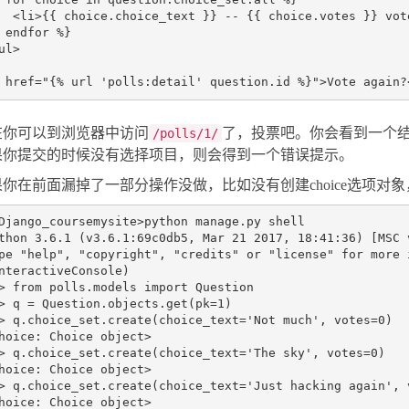
<
li
>
{{ choice.choice_text }} -- {{ choice.votes }} vot
ul
>
href
=
"{% url 'polls:detail' question.id %}"
>
Vote again?
在你可以到浏览器中访问
了，投票吧。你会看到一个
/polls/1/
果你提交的时候没有选择项目，则会得到一个错误提示。
果你在前面漏掉了一部分操作没做，比如没有创建choice选项对
Django_course
mysite
>
python
manage
.
py
shell
thon
3.6
.
1
(
v3
.
6.1
:
69
c0db5
,
Mar
21
2017
,
18
:
41
:
36
)
[
MSC
pe
"help"
,
"copyright"
,
"credits"
or
"license"
for
more
nteractiveConsole
)
>
from
polls.models
import
Question
>
q
=
Question
.
objects
.
get
(
pk
=
1
)
>
q
.
choice_set
.
create
(
choice_text
=
'Not much'
,
votes
=
0
)
hoice
:
Choice
object
>
>
q
.
choice_set
.
create
(
choice_text
=
'The sky'
,
votes
=
0
)
hoice
:
Choice
object
>
>
q
.
choice_set
.
create
(
choice_text
=
'Just hacking again'
,
hoice
:
Choice
object
>