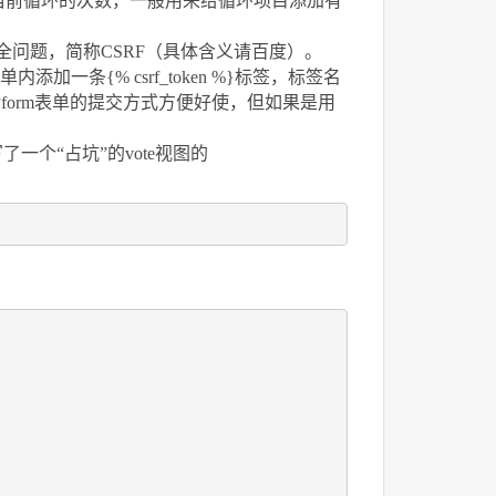
来表示你当前循环的次数，一般用来给循环项目添加有
全问题，简称CSRF（具体含义请百度）。
加一条{% csrf_token %}标签，标签名
form表单的提交方式方便好使，但如果是用
个“占坑”的vote视图的