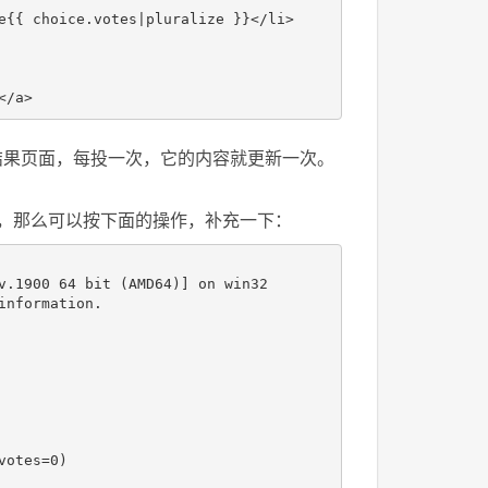
e{{ choice.votes|pluralize }}
</
li
>
</
a
>
结果页面，每投一次，它的内容就更新一次。
象，那么可以按下面的操作，补充一下：
v
.
1900
64
bit
(
AMD64
)]
on
win32
information
.
votes
=
0
)