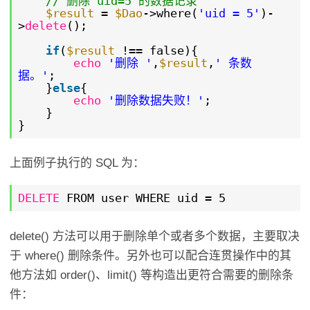
// 删除 uid=5 的数据记录
$result
=
$Dao
->where(
'uid = 5'
)-
>
delete
();
if
(
$result
!== false){
echo
'删除 '
,
$result
,
' 条数
据。'
;
}
else
{
echo
'删除数据失败！'
;
}
}
上面例子执行的 SQL 为：
DELETE
FROM user WHERE uid = 5
delete() 方法可以用于删除单个或者多个数据，主要取决
于 where() 删除条件。另外也可以配合连贯操作中的其
他方法如 order()、limit() 等构造出更符合需要的删除条
件：