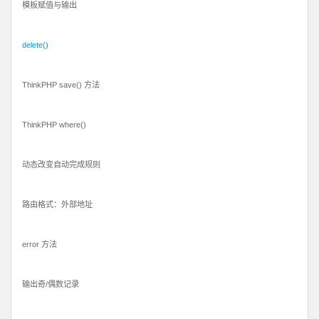
模板赋值与输出
delete()
ThinkPHP save() 方法
ThinkPHP where()
动态改变自动完成规则
路由格式：外部地址
error 方法
输出奇/偶数记录