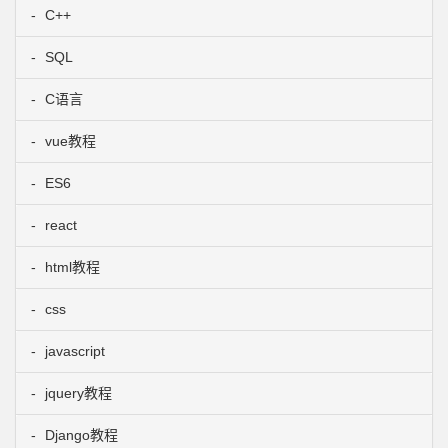
C++
SQL
C语言
vue教程
ES6
react
html教程
css
javascript
jquery教程
Django教程