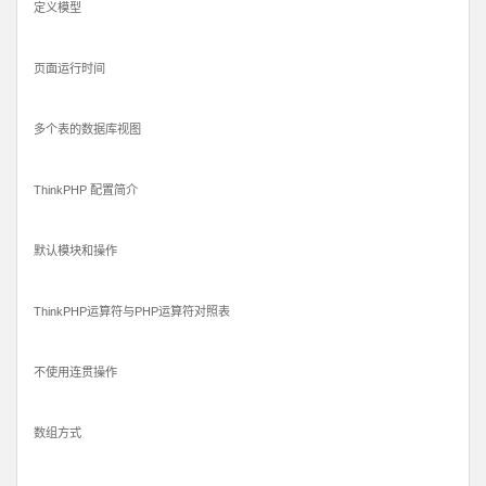
定义模型
页面运行时间
多个表的数据库视图
ThinkPHP 配置简介
默认模块和操作
ThinkPHP运算符与PHP运算符对照表
不使用连贯操作
数组方式