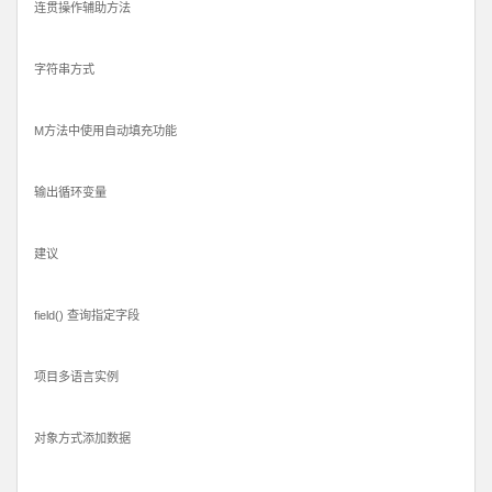
连贯操作辅助方法
字符串方式
M方法中使用自动填充功能
输出循环变量
建议
field() 查询指定字段
项目多语言实例
对象方式添加数据