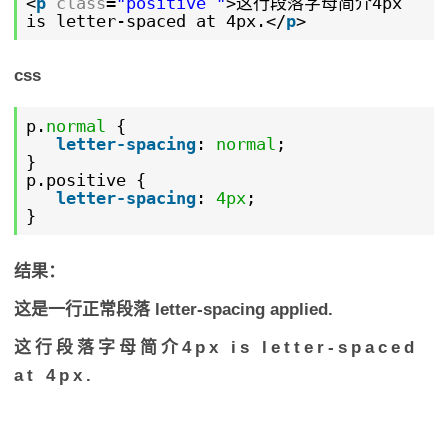
<
p
class
=
"positive "
>这行段落字母简介4px
is letter-spaced at 4px.</
p
>
css
p.
normal
{
letter-spacing
:
normal
;
}
p.positive {
letter-spacing
:
4px
;
}
结果：
这是一行正常段落 letter-spacing applied.
这行段落字母简介4px is letter-spaced
at 4px.