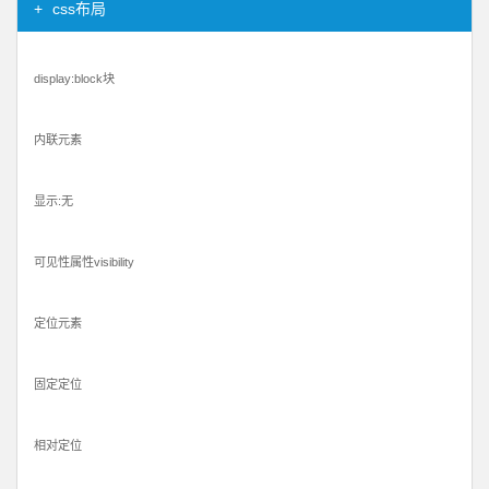
css布局
display:block块
内联元素
显示:无
可见性属性visibility
定位元素
固定定位
相对定位