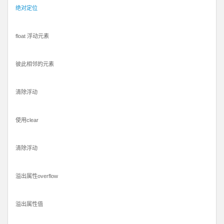
绝对定位
float 浮动元素
彼此相邻的元素
清除浮动
使用clear
清除浮动
溢出属性overflow
溢出属性值