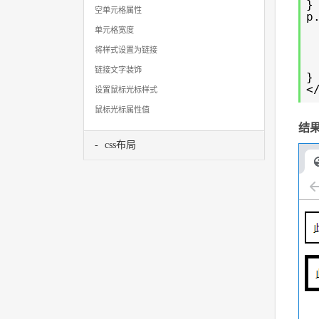
}
空单元格属性
p
单元格宽度
将样式设置为链接
链接文字装饰
}
<
设置鼠标光标样式
鼠标光标属性值
结
css布局