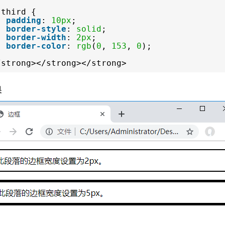
.third {
padding
:
10px
;
border-style
:
solid
;
border-width
:
2px
;
border-color
:
rgb
(
0
,
153
,
0
);
/strong></strong></strong>
果