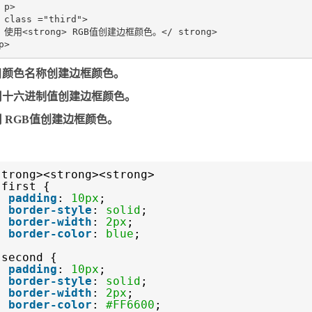
 p> 

 class ="third"> 

 使用<strong> RGB值创建边框颜色。</ strong> 

用
颜色名称创建边框颜色。
用
十六进制值创建边框颜色。
用
RGB值创建边框颜色。
strong><strong><strong>
.first {
padding
:
10px
;
border-style
:
solid
;
border-width
:
2px
;
border-color
:
blue
;
.second {
padding
:
10px
;
border-style
:
solid
;
border-width
:
2px
;
border-color
:
#FF6600
;