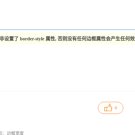
非设置了 border-style 属性, 否则没有任何边框属性会产生任何
0
篇：
边框宽度