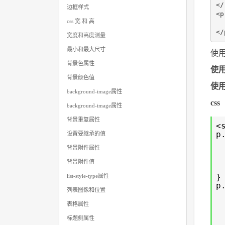
</
边框样式
<p
css 宽 和 高
  
宽度和高度测量
最小和最大尺寸
使
背景色属性
使
背景颜色值
使
background-image属性
css
background-image属性
背景重复属性
<
p
设置要继承的值
背景附件属性
背景附件值
}
list-style-type属性
p
列表图像和位置
表格属性
标题侧属性