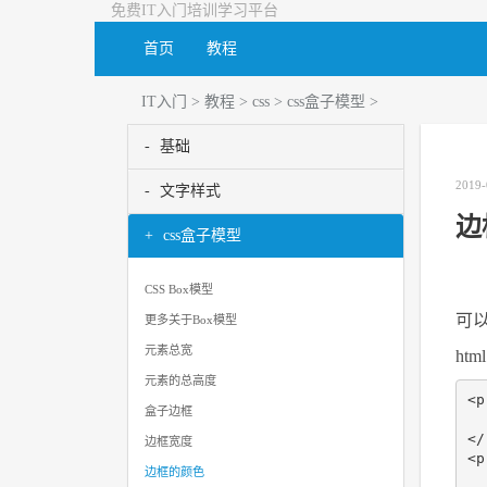
免费IT入门培训学习平台
首页
教程
IT入门
>
教程
>
css
>
css盒子模型
>
基础
2019-
文字样式
边
css盒子模型
CSS Box模型
可
更多关于Box模型
元素总宽
html
元素的总高度
<p
盒子边框
 
</
边框宽度
<p
边框的颜色
 