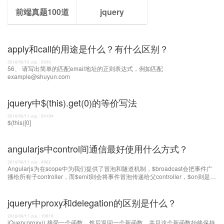
前端真题100道
jquery
apply和call的用途是什么？有什么区别？
2016/06/10
2696
点击：
56、 请写出简单的匹配email地址的正则表达式，例如匹配
example@shuyun.com
jquery中$(this).get(0)的等价写法
2016/06/11
24194
点击：
$(this)[0]
angularjs中control间通信最好使用什么方式？
2016/06/11
4962
点击：
Angularjs为在scope中为我们提供了冒泡和隧道机制，$broadcast会把事件广
播给所有子controller，而$emit则会将事件冒泡传递给父controller，$on则是
angularjs的事件注册函数，有了这一些我们就能很
jquery中proxy和delegation的区别是什么？
2016/06/11
10918
点击：
jQuery.proxy(),接受一个函数，然后返回一个新函数，并且这个新函数始终保持