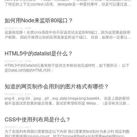
了特定的上下文(context )语境。 delegate是一种委托事件，但是可以通过选择
器缩小查找范围。
如何用Node来监听80端口？
2016/06/11
3002
点击：
这题有陷阱！在类Unix系统中你不应该尝试去监听80端口，因为这需要超级用
户权限。 因此不推荐让你的应用直接监听这个端口。 目前，如果你一定要让你
的应用监听80端口的话，你可以
HTML5中的datalist是什么？
2016/06/11
5286
点击：
HTML5中的Datalist元素有助于提供文本框自动完成特性，如下图所示： 以下
是DataList功能的HTML代码：
知道的网页制作会用到的图片格式有哪些？
2016/06/11
9130
点击：
png-8，png-24，jpeg，gif，svg ,data:image/png;base64。 但是上面的那些
都不是面试官想要的最后答案。面试官希望听到是 Webp 。（是否有关注新技
术，新鲜事物） 科普一下Webp：WebP格式，谷歌（
CSS中使用列布局是什么？
2016/06/11
4411
点击：
为了实现列布局我们需要指定以下内容 我们需要把text划分为多少列 指定列数
我们需要使用column-count，对于Chrome和firefox分别需要webkit和moz-