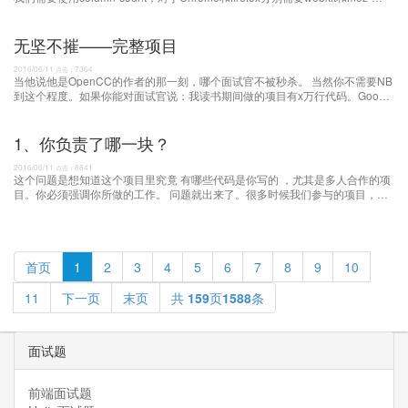
column -moz-column-count:3; /* Firefox */-webkit-column-co
无坚不摧——完整项目
2016/06/11
7364
点击：
当他说他是OpenCC的作者的那一刻，哪个面试官不被秒杀。 当然你不需要NB
到这个程度。如果你能对面试官说：我读书期间做的项目有x万行代码。Google
关键字xxx可搜到该项目的演示视频，
1、你负责了哪一块？
2016/06/11
8841
点击：
这个问题是想知道这个项目里究竟 有哪些代码是你写的 ，尤其是多人合作的项
目。你必须强调你所做的工作。 问题就出来了。很多时候我们参与的项目，他
的架构、核心技术你并不熟
首页
1
2
3
4
5
6
7
8
9
10
11
下一页
末页
共
159
页
1588
条
面试题
前端面试题