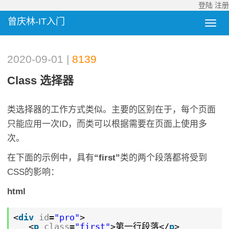
登陆
注册
曾庆林-IT入门
2020-09-01 |
8139
Class 选择器
类选择器的工作方式类似。主要的区别在于，每个页面
只能应用一次ID，而类可以根据需要在页面上使用多
次。
在下面的示例中，具有
“first”
类的两个段落都将受到
CSS的影响：
html
<
div
id
=
"pro"
>
<
p
class
=
"first"
>第一行段落</
p
>