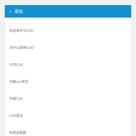
基础
欢迎来学习CSS！
为什么使用CSS？
行内CSS
内嵌css样式
外链CSS
CSS语法
标签选择器