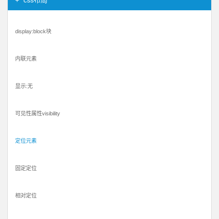
display:block块
内联元素
显示:无
可见性属性visibility
定位元素
固定定位
相对定位