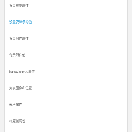
背景重复属性
设置要继承的值
背景附件属性
背景附件值
list-style-type属性
列表图像和位置
表格属性
标题侧属性