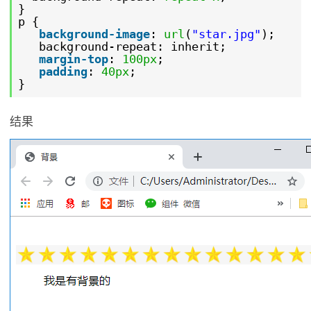
}
p {
background-image
:
url
(
"star.jpg"
);
background-repeat: inherit;
margin-top
:
100px
;
padding
:
40px
;
}
结果