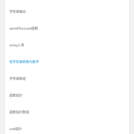
字符串输出
sprintf与sscanf函数
string.h 库
将字符串转换为数字
字符串数组
函数指针
函数指针数组
void指针