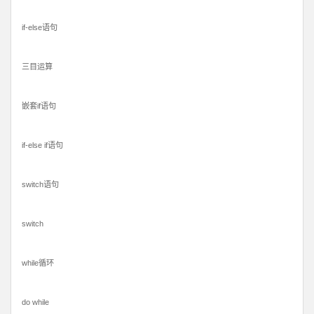
if-else语句
三目运算
嵌套if语句
if-else if语句
switch语句
switch
while循环
do while