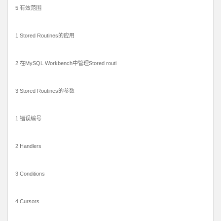
5 有效范围
1 Stored Routines的应用
2 在MySQL Workbench中管理Stored routi
3 Stored Routines的参数
1 错误编号
2 Handlers
3 Conditions
4 Cursors