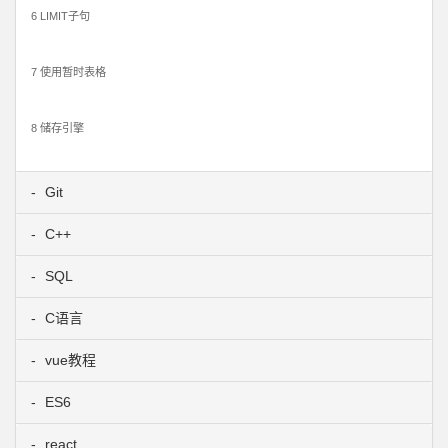
6 LIMIT子句
7 使用暂时表格
8 储存引擎
Git
C++
SQL
C语言
vue教程
ES6
react