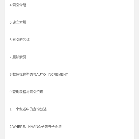
4 索引介绍
5 建立索引
6 索引的名称
7 删除索引
8 数值栏位型态与AUTO_INCREMENT
9 查询表格与索引资讯
1 一个叙述中的查询叙述
2 WHERE、HAVING子句与子查询