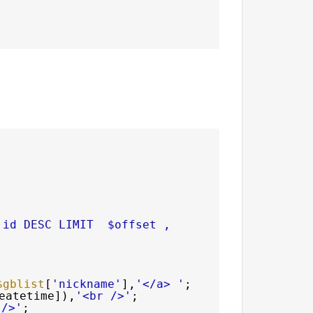
 id DESC LIMIT $offset ,
$gblist
[
'nickname'
],
'</a> '
;
eatetime]),
'<br />'
;
 />'
;