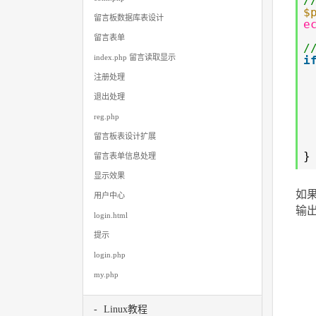
/
$
留言板数据库表设计
e
留言表单
/
index.php 留言读取显示
i
注册处理
退出处理
reg.php
留言板表设计扩展
}
留言表单信息处理
显示效果
如果
用户中心
输
login.html
提示
login.php
my.php
Linux教程