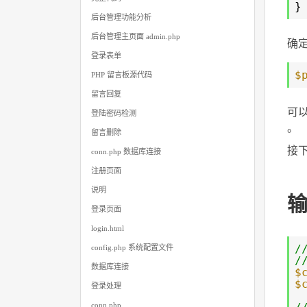
}
后台管理功能分析
后台管理主页面 admin.php
确定
登录表单
$
PHP 留言板源代码
留言回复
可以
登陆密码检测
。
留言删除
接
conn.php 数据库连接
注册页面
说明
登录页面
login.html
/
config.php 系统配置文件
/
数据库连接
$
$
登录处理
conn.php