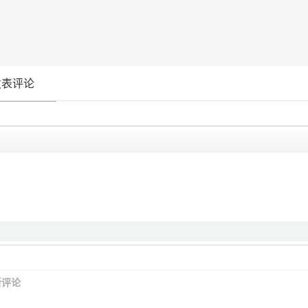
发表评论
新评论