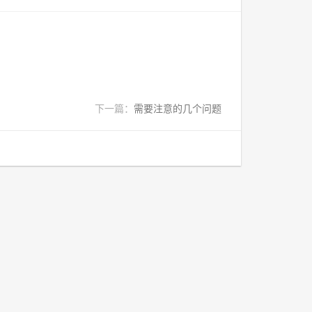
下一篇：
需要注意的几个问题