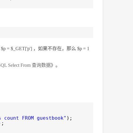
$_GET['p'] ，如果不存在，那么 $p = 1
QL Select From 查询数据
》。
s count FROM guestbook"
);
);