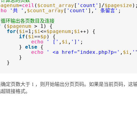
/计算总的页数
pagenum
=
ceil
(
$count_array
[
'count'
]/
$pagesize
)
cho
'共 '
,
$count_array
[
'count'
],
' 条留言'
;
/循环输出各页数目及连接
f
(
$pagenum
> 1) {
for
(
$i
=1;
$i
<=
$pagenum
;
$i
++) {
if
(
$i
==
$p
) {
echo
' ['
,
$i
,
']'
;
}
else
{
echo
' <a href="index.php?p='
,
$i
,
'
}
}
确定页数大于 1 ，则开始输出分页页码。如果是当前页码，这输出
出超链接格式。