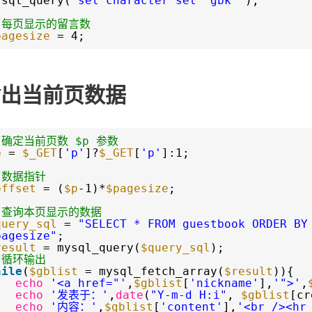
ysql_query(
"set character set 'gbk'"
);
/每页显示的留言数
pagesize
= 4;
输出当前页数据
/确定当前页数 $p 参数
p
=
$_GET
[
'p'
]?
$_GET
[
'p'
]:1;
/数据指针
offset
= (
$p
-1)*
$pagesize
;
/查询本页显示的数据
query_sql
=
"SELECT * FROM guestbook ORDER BY
pagesize"
;
result
= mysql_query(
$query_sql
);
/循环输出
hile
(
$gblist
= mysql_fetch_array(
$result
)){
echo
'<a href="'
,
$gblist
[
'nickname'
],
'">'
,
echo
'发表于：'
,
date
(
"Y-m-d H:i"
,
$gblist
[cr
echo
'内容：'
,
$gblist
[
'content'
],
'<br /><hr