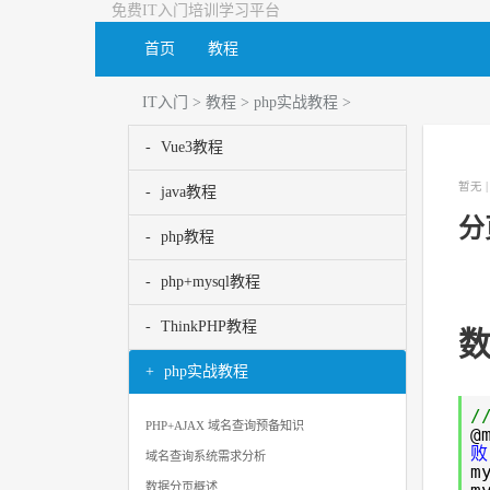
免费IT入门培训学习平台
首页
教程
IT入门
>
教程
>
php实战教程
>
Vue3教程
暂无 
java教程
分
php教程
php+mysql教程
ThinkPHP教程
php实战教程
/
PHP+AJAX 域名查询预备知识
@
败
域名查询系统需求分析
m
数据分页概述