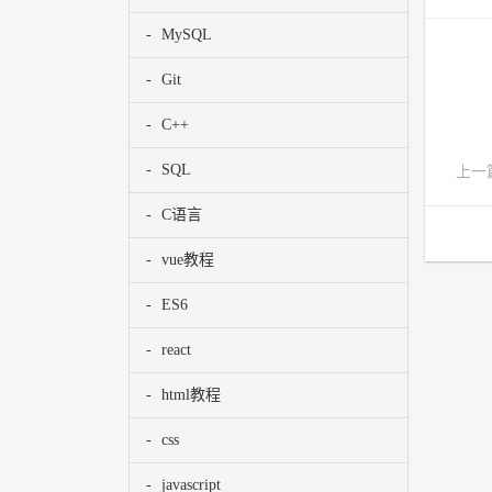
MySQL
Git
C++
SQL
上一
C语言
vue教程
ES6
react
html教程
css
javascript