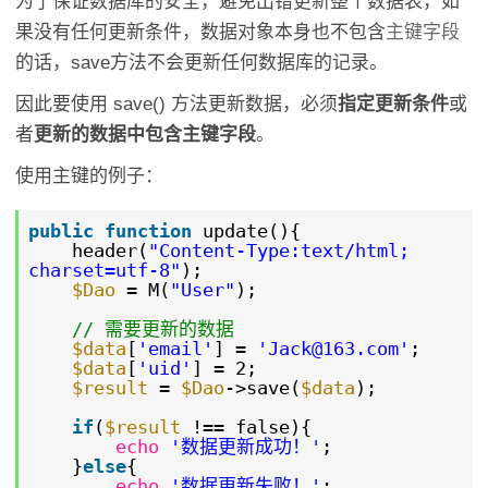
为了保证数据库的安全，避免出错更新整个数据表，如
果没有任何更新条件，数据对象本身也不包含
主键字段
的话，save方法不会更新任何数据库的记录。
因此要使用 save() 方法更新数据，必须
指定更新条件
或
者
更新的数据中包含主键字段
。
使用主键的例子：
public
function
update(){
header(
"Content-Type:text/html;
charset=utf-8"
);
$Dao
= M(
"User"
);
// 需要更新的数据
$data
[
'email'
] =
'Jack@163.com'
;
$data
[
'uid'
] = 2;
$result
=
$Dao
->save(
$data
);
if
(
$result
!== false){
echo
'数据更新成功！'
;
}
else
{
echo
'数据更新失败！'
;