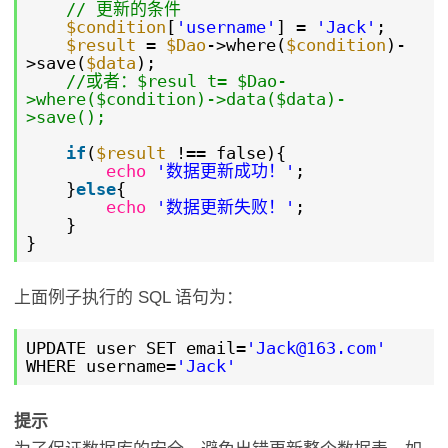
// 更新的条件
$condition
[
'username'
] =
'Jack'
;
$result
=
$Dao
->where(
$condition
)-
>save(
$data
);
//或者：$resul t= $Dao-
>where($condition)->data($data)-
>save();
if
(
$result
!== false){
echo
'数据更新成功！'
;
}
else
{
echo
'数据更新失败！'
;
}
}
上面例子执行的 SQL 语句为：
UPDATE user SET email=
'Jack@163.com'
WHERE username=
'Jack'
提示