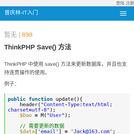
登陆
注册
曾庆林-IT入门
暂无 |
898
ThinkPHP Save() 方法
ThinkPHP 中使用 save() 方法来更新数据库，并且也支
持连贯操作的使用。
例子：
public
function
update(){
header(
"Content-Type:text/html;
charset=utf-8"
);
$Dao
= M(
"User"
);
// 需要更新的数据
$data
[
'email'
] =
'Jack@163.com'
;