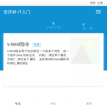
登陆
注册
曾庆林-IT入门
名
0
学校排行榜
投一票
v-bind指令
官网
v-bind指令用于动态绑定一个或多个特性，或一
个组件 prop 到表达式。 示例1：绑定单个属性，
示例2：绑定多个属性， 这里将id和class属性同
时绑定 属性绑定
专业
评论
新闻