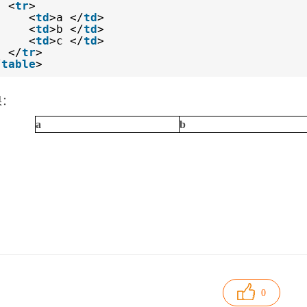
<
tr
>
<
td
>a </
td
>
<
td
>b </
td
>
<
td
>c </
td
>
</
tr
>
/
table
>
果：
a
b
0