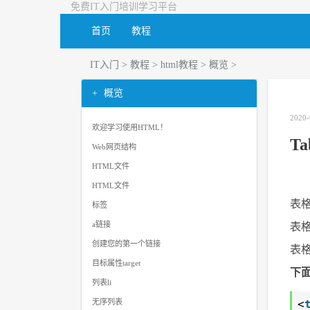
免费IT入门培训学习平台
首页
教程
IT入门
>
教程
>
html教程
>
概览
>
概览
2020-
欢迎学习使用HTML！
T
Web网页结构
HTML文件
HTML文件
表格
标签
a链接
表格
创建您的第一个链接
表格
目标属性target
下
列表li
<
无序列表