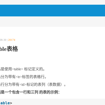
08-30 |
20174
able表格
是使用<table> 标记定义的。
分为带有<tr>标签的表格行。
行分为带有<td>标记的表列（表数据）。
面是一个包含一行和三列 的表的示例：
table
>