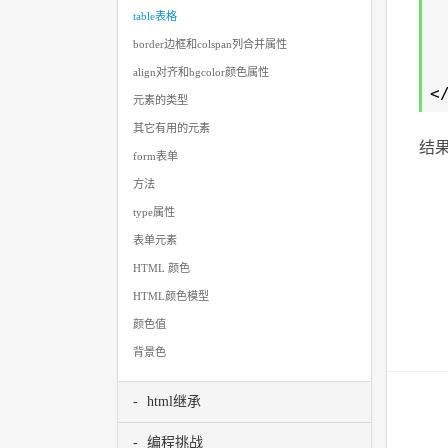
table表格
border边框和colspan列合并属性
align对齐和bgcolor颜色属性
<
元素的类型
其它有用的元素
结
form表单
方法
type属性
表单元素
HTML 颜色
HTML颜色模型
颜色值
背景色
html继承
编程挑战