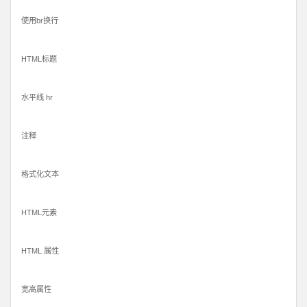
使用br换行
HTML标题
水平线 hr
注释
格式化文本
HTML元素
HTML 属性
宽高属性