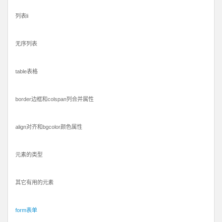
列表li
无序列表
table表格
border边框和colspan列合并属性
align对齐和bgcolor颜色属性
元素的类型
其它有用的元素
form表单