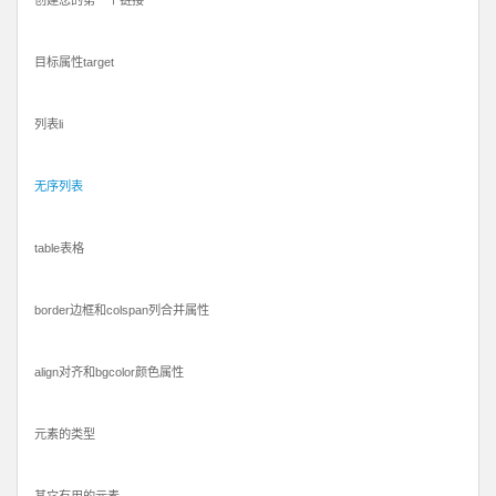
目标属性target
列表li
无序列表
table表格
border边框和colspan列合并属性
align对齐和bgcolor颜色属性
元素的类型
其它有用的元素