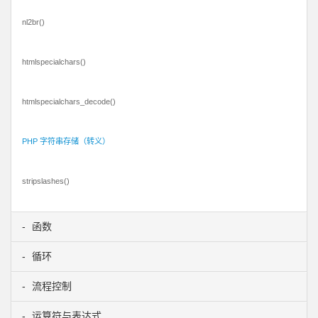
nl2br()
htmlspecialchars()
htmlspecialchars_decode()
PHP 字符串存储（转义）
stripslashes()
函数
循环
流程控制
运算符与表达式