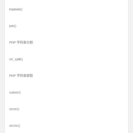
implode()
join()
PHP 字符串分割
str_split()
PHP 字符串获取
substr()
strstr()
strchr()