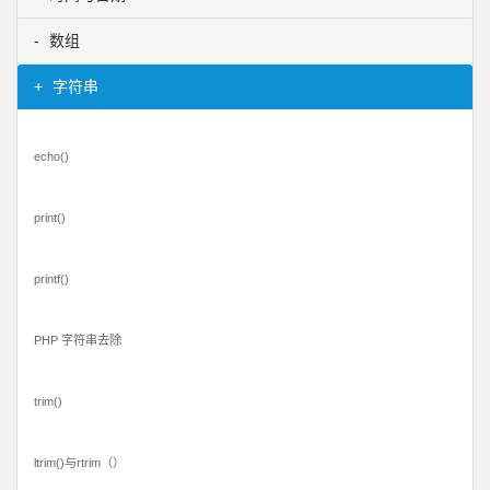
数组
字符串
echo()
print()
printf()
PHP 字符串去除
trim()
ltrim()与rtrim（）