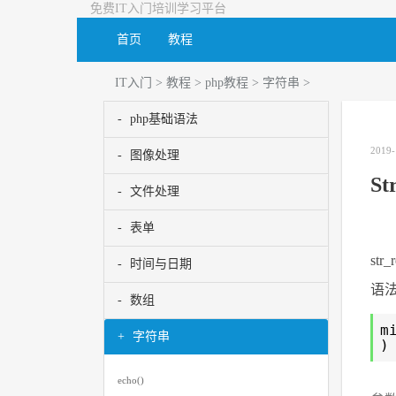
免费IT入门培训学习平台
首页
教程
IT入门
>
教程
>
php教程
>
字符串
>
php基础语法
2019-
图像处理
St
文件处理
表单
st
时间与日期
语
数组
m
字符串
)
echo()