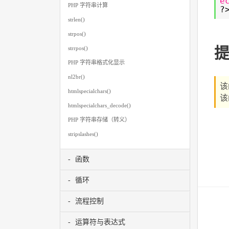
e
PHP 字符串计算
?
strlen()
strpos()
strrpos()
PHP 字符串格式化显示
nl2br()
该
htmlspecialchars()
该
htmlspecialchars_decode()
PHP 字符串存储（转义）
stripslashes()
函数
循环
流程控制
运算符与表达式