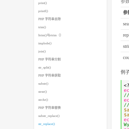
参
print()
printf()
参
PHP 字符串去除
sea
trim()
rep
ltrim()与rtrim（）
implode()
str
join()
cou
PHP 字符串分割
str_split()
例
PHP 字符串获取
substr()
<
e
strstr()
/
e
strchr()
/
PHP 字符串替换
$
$
substr_replace()
e
W
str_replace()