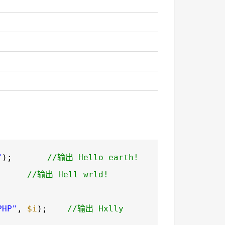
"
);
//输出 Hello earth!
;
//输出 Hell wrld!
PHP"
,
$i
);
//输出 Hxlly