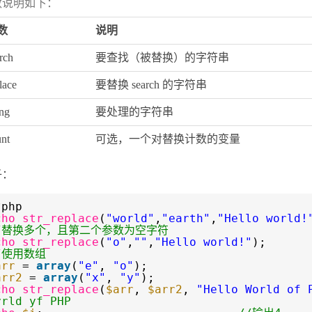
数说明如下：
数
说明
rch
要查找（被替换）的字符串
lace
要替换 search 的字符串
ing
要处理的字符串
nt
可选，一个对替换计数的变量
子：
?php
cho
str_replace
(
"world"
,
"earth"
,
"Hello world!
/替换多个，且第二个参数为空字符
cho
str_replace
(
"o"
,
""
,
"Hello world!"
)
/使用数组
arr
=
array
(
"e"
,
"o"
);
arr2
=
array
(
"x"
,
"y"
);
cho
str_replace
(
$arr
,
$arr2
,
"Hello World of 
yrld yf PHP