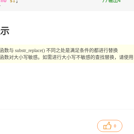
cho
$i
;
//输出4
>
提示
函数与 substr_replace() 不同之处是满足条件的都进行替换
函数对大小写敏感。如需进行大小写不敏感的查找替换，请使用 str_ire
0