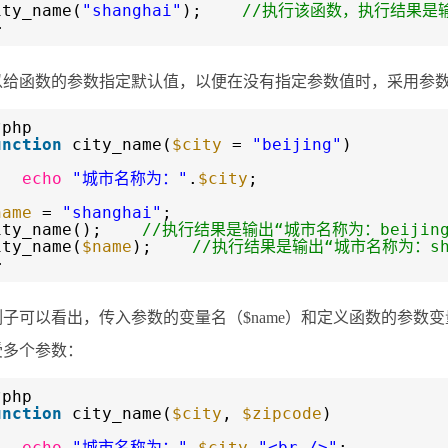
ity_name(
"shanghai"
);
//执行该函数，执行结果是输
>
以给函数的参数指定默认值，以便在没有指定参数值时，采用参
?php
unction
city_name(
$city
=
"beijing"
)
echo
"城市名称为："
.
$city
;
name
=
"shanghai"
;
ity_name();
//执行结果是输出“城市名称为：beijing
ity_name(
$name
);
//执行结果是输出“城市名称为：sha
>
子可以看出，传入参数的变量名（$name）和定义函数的参数变量名(
受多个参数：
?php
unction
city_name(
$city
,
$zipcode
)
echo
"城市名称为："
.
$city
.
"<br />"
;