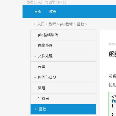
免费IT入门培训学习平台
首页
教程
IT入门
>
教程
>
php教程
>
函数
>
php基础语法
2019-
图像处理
函
文件处理
表单
参
时间与日期
使
数组
<
字符串
f
{
函数
}