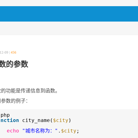
12-09 |
456
数的参数
数的功能是传递信息到函数。
用参数的例子：
?php
unction
city_name(
$city
)
echo
"城市名称为："
.
$city
;