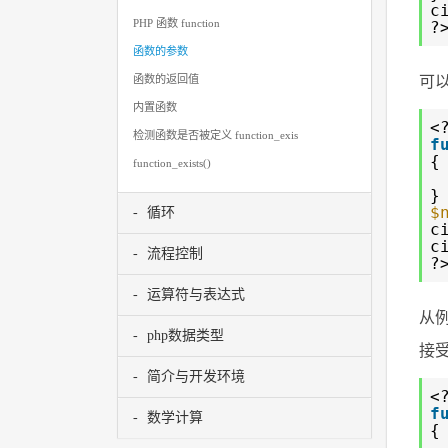
c
PHP 函数 function
?
函数的参数
可
函数的返回值
内置函数
<
检测函数是否被定义 function_exis
f
{
function_exists()
}
$
循环
c
c
流程控制
?
运算符与表达式
从例
php数据类型
接
简介与开发环境
<
f
数学计算
{