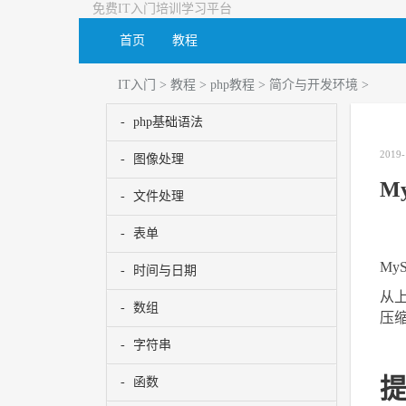
免费IT入门培训学习平台
首页
教程
IT入门
>
教程
>
php教程
>
简介与开发环境
>
php基础语法
2019-
图像处理
M
文件处理
表单
My
时间与日期
从上
数组
压
字符串
函数