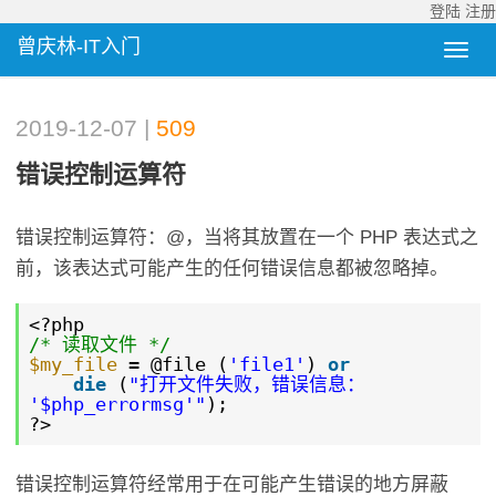
登陆
注册
曾庆林-IT入门
2019-12-07 |
509
错误控制运算符
错误控制运算符：@，当将其放置在一个 PHP 表达式之
前，该表达式可能产生的任何错误信息都被忽略掉。
<?php
/* 读取文件 */
$my_file
= @file (
'file1'
)
or
die
(
"打开文件失败，错误信息：
'$php_errormsg'"
);
?>
错误控制运算符经常用于在可能产生错误的地方屏蔽