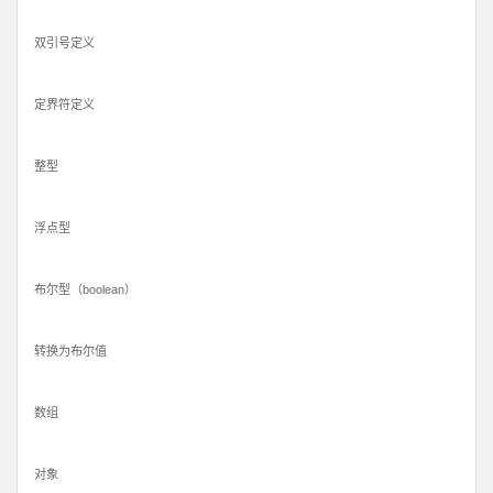
双引号定义
定界符定义
整型
浮点型
布尔型（boolean）
转换为布尔值
数组
对象