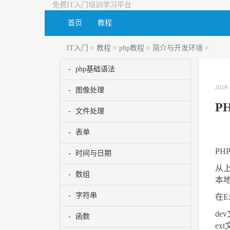
免费IT入门培训学习平台
首页
教程
IT入门
>
教程
>
php教程
>
简介与开发环境
>
php基础语法
2019-
图像处理
P
文件处理
表单
PH
时间与日期
从上
数组
本地
字符串
在E
de
函数
ex