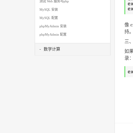
测试 Web 服务与php
e
e
MySQL 安装
MySQL 配置
像 
phpMyAdmin 安装
持
phpMyAdmin 配置
三
数学计算
如果
录
e