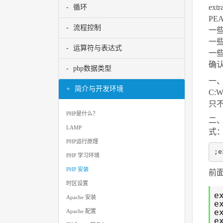
ext
循环
PE
流程控制
一些d
一些
运算符与表达式
一些
确
php数据类型
一、
简介与开发环境
C:
只不
PHP是什么？
二、
LAMP
式
PHP运行原理
PHP 学习环境
PHP 安装
前面
时区设置
e
Apache 安装
e
e
Apache 配置
e