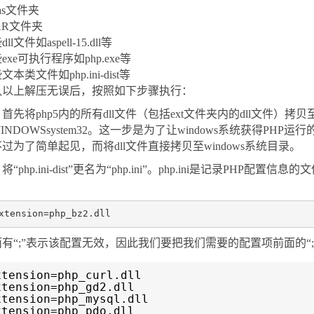
ras文件夹
AR文件夹
ll文件如aspell-15.dll等
exe可执行程序如php.exe等
文本类文件如php.ini-dist等
认以上解压无误后，按照如下步骤执行：
首先将php5内的所有dll文件（包括ext文件夹内的dll文件）拷贝至W
WINDOWSsystem32。这一步是为了让windows系统获得PH
过为了简单起见，而将dll文件直接拷贝至windows系统目录。
将“php.ini-dist”更名为“php.ini”。php.ini是记录PHP配
：
有“;”表示该配置无效，因此我们要把我们需要的配置项前面的“;
xtension=php_curl.dll
xtension=php_gd2.dll
xtension=php_mysql.dll
xtension=php_pdo.dll