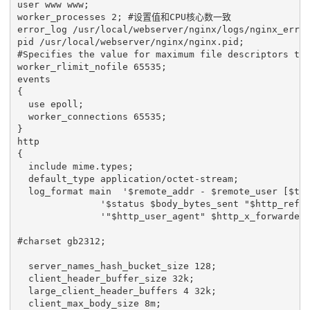
user www www;

worker_processes 2; #设置值和CPU核心数一致

error_log /usr/local/webserver/nginx/logs/nginx_e
pid /usr/local/webserver/nginx/nginx.pid;

#Specifies the value for maximum file descriptors tha
worker_rlimit_nofile 65535;

events

{

  use epoll;

  worker_connections 65535;

}

http

{

  include mime.types;

  default_type application/octet-stream;

  log_format main  '$remote_addr - $remote_user [$tim
               '$status $body_bytes_sent "$http_refer
               '"$http_user_agent" $http_x_forwarded_
#charset gb2312;

  server_names_hash_bucket_size 128;

  client_header_buffer_size 32k;

  large_client_header_buffers 4 32k;

  client_max_body_size 8m;
