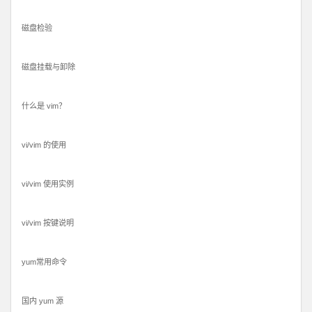
磁盘检验
磁盘挂载与卸除
什么是 vim？
vi/vim 的使用
vi/vim 使用实例
vi/vim 按键说明
yum常用命令
国内 yum 源