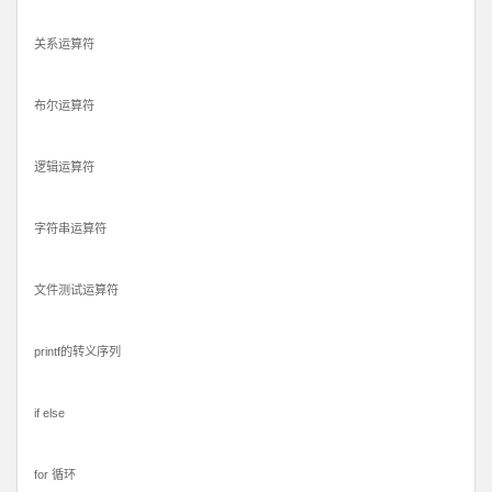
关系运算符
布尔运算符
逻辑运算符
字符串运算符
文件测试运算符
printf的转义序列
if else
for 循环