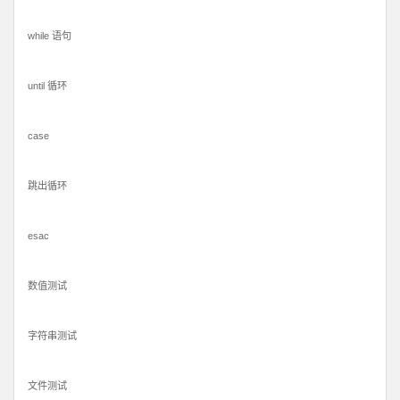
while 语句
until 循环
case
跳出循环
esac
数值测试
字符串测试
文件测试