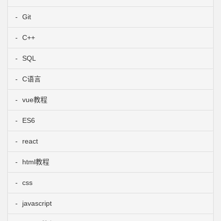
Git
C++
SQL
C语言
vue教程
ES6
react
html教程
css
javascript