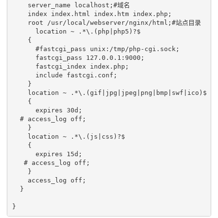
    server_name localhost;#域名

    index index.html index.htm index.php;

    root /usr/local/webserver/nginx/html;#站点目录

      location ~ .*\.(php|php5)?$

    {

      #fastcgi_pass unix:/tmp/php-cgi.sock;

      fastcgi_pass 127.0.0.1:9000;

      fastcgi_index index.php;

      include fastcgi.conf;

    }

    location ~ .*\.(gif|jpg|jpeg|png|bmp|swf|ico)$

    {

      expires 30d;

  # access_log off;

    }

    location ~ .*\.(js|css)?$

    {

      expires 15d;

   # access_log off;

    }

    access_log off;

  }
