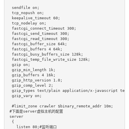
  sendfile on;

  tcp_nopush on;

  keepalive_timeout 60;

  tcp_nodelay on;

  fastcgi_connect_timeout 300;

  fastcgi_send_timeout 300;

  fastcgi_read_timeout 300;

  fastcgi_buffer_size 64k;

  fastcgi_buffers 4 64k;

  fastcgi_busy_buffers_size 128k;

  fastcgi_temp_file_write_size 128k;

  gzip on; 

  gzip_min_length 1k;

  gzip_buffers 4 16k;

  gzip_http_version 1.0;

  gzip_comp_level 2;

  gzip_types text/plain application/x-javascript text
  gzip_vary on;

  #limit_zone crawler $binary_remote_addr 10m;

 #下面是server虚拟主机的配置

 server

  {

    listen 80;#监听端口
