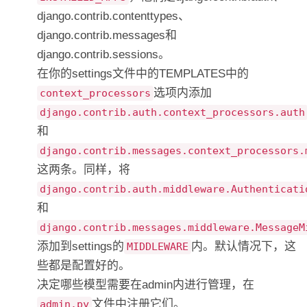
django.contrib.contenttypes、
django.contrib.messages和
django.contrib.sessions。
在你的settings文件中的TEMPLATES中的
选项内添加
context_processors
django.contrib.auth.context_processors.auth
和
django.contrib.messages.context_processors.
这两条。同样，将
django.contrib.auth.middleware.Authenticati
和
django.contrib.messages.middleware.MessageM
添加到settings的
内。默认情况下，这
MIDDLEWARE
些都是配置好的。
决定哪些模型需要在admin内进行管理，在
文件中注册它们。
admin.py