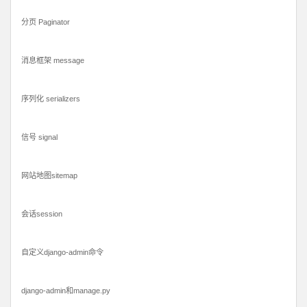
分页 Paginator
消息框架 message
序列化 serializers
信号 signal
网站地图sitemap
会话session
自定义django-admin命令
django-admin和manage.py