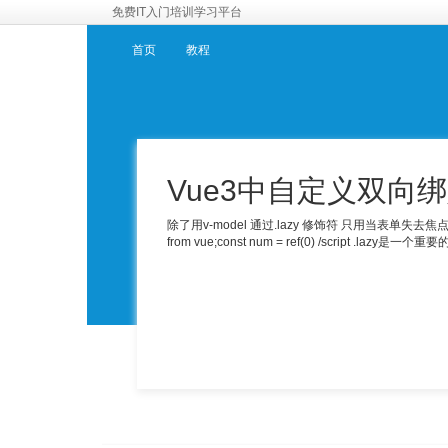
免费IT入门培训学习平台
首页
教程
Vue3中自定义双向
除了用v-model 通过.lazy 修饰符 只用当表单失去焦点才更新数据。 in
from vue;const num = ref(0) /script .lazy是一