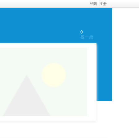
登陆
注册
0
投一票