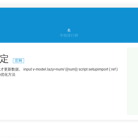
名
学校排行榜
绑定
官网
put v-model.lazy=num/ {{num}} script setupimport { ref }
个重要的优化方法