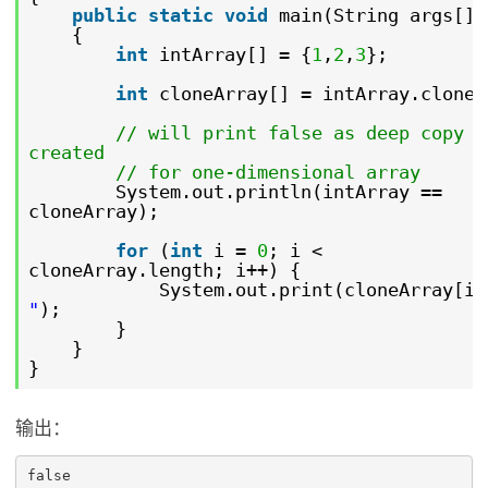
public
static
void
main(String args[])
{
int
intArray[] = {
1
,
2
,
3
};
int
cloneArray[] = intArray.clone(
// will print false as deep copy i
created
// for one-dimensional array
System.out.println(intArray ==
cloneArray);
for
(
int
i =
0
; i <
cloneArray.length; i++) {
System.out.print(cloneArray[i]
"
);
}
}
}
输出：
false
