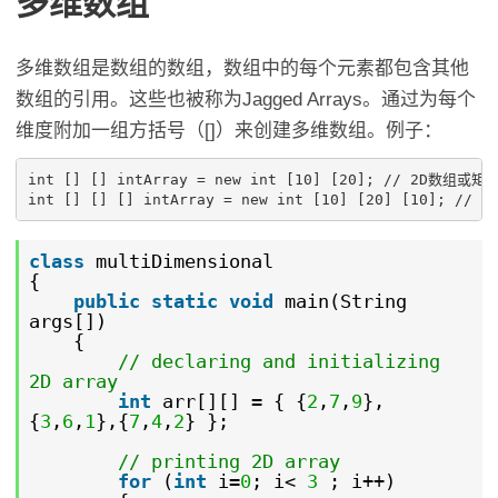
多维数组
多维数组是数组的数组，数组中的每个元素都包含其他
数组的引用。这些也被称为Jagged Arrays。通过为每个
维度附加一组方括号（[]）来创建多维数组。例子：
int [] [] intArray = new int [10] [20]; // 2D数组或矩阵
class
multiDimensional
{
public
static
void
main(String
args[])
{
// declaring and initializing
2D array
int
arr[][] = { {
2
,
7
,
9
},
{
3
,
6
,
1
},{
7
,
4
,
2
} };
// printing 2D array
for
(
int
i=
0
; i<
3
; i++)