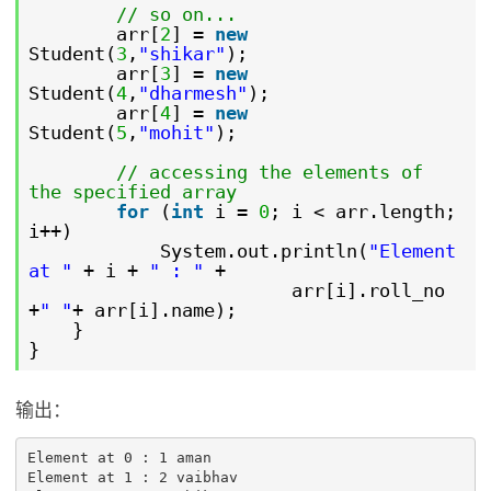
// so on...
arr[
2
] =
new
Student(
3
,
"shikar"
);
arr[
3
] =
new
Student(
4
,
"dharmesh"
);
arr[
4
] =
new
Student(
5
,
"mohit"
);
// accessing the elements of
the specified array
for
(
int
i =
0
; i < arr.length;
i++)
System.out.println(
"Element
at "
+ i +
" : "
+
arr[i].roll_no
+
" "
+ arr[i].name);
}
}
输出：
Element at 0 : 1 aman

Element at 1 : 2 vaibhav
