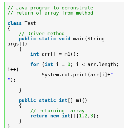
// Java program to demonstrate
// return of array from method
class
Test
{
// Driver method
public
static
void
main(String
args[])
{
int
arr[] = m1();
for
(
int
i =
0
; i < arr.length;
i++)
System.out.print(arr[i]+
"
"
);
}
public
static
int
[] m1()
{
// returning array
return
new
int
[]{
1
,
2
,
3
};
}
}