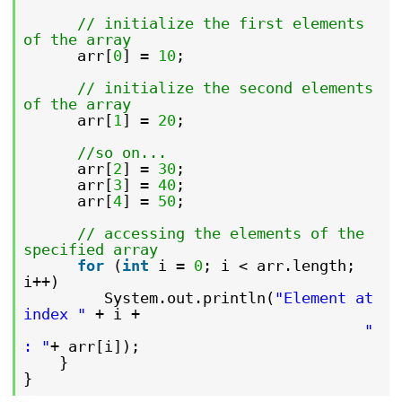
// initialize the first elements
of the array
arr[
0
] =
10
;
// initialize the second elements
of the array
arr[
1
] =
20
;
//so on...
arr[
2
] =
30
;
arr[
3
] =
40
;
arr[
4
] =
50
;
// accessing the elements of the
specified array
for
(
int
i =
0
; i < arr.length;
i++)
System.out.println(
"Element at
index "
+ i +
"
: "
+ arr[i]);
}
}