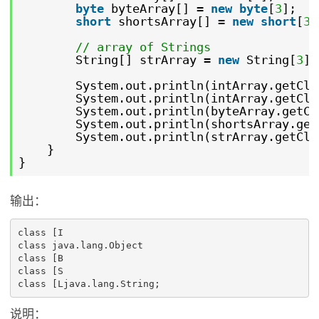
byte
byteArray[] =
new
byte
[
3
];
short
shortsArray[] =
new
short
[
3
]
// array of Strings
String[] strArray =
new
String[
3
];
System.out.println(intArray.getCla
System.out.println(intArray.getCla
System.out.println(byteArray.getCl
System.out.println(shortsArray.get
System.out.println(strArray.getCla
}
}
输出：
class [I

class java.lang.Object

class [B

class [S

class [Ljava.lang.String;
说明：