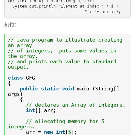
for (int i = 0; i < arr.length; i++)

  System.out.println("Element at index " + i + 

                                " : "+ arr[i]);
执行：
// Java program to illustrate creating
an array
// of integers, puts some values in
the array,
// and prints each value to standard
output.
class
GFG
{
public
static
void
main (String[]
args)
{
// declares an Array of integers.
int
[] arr;
// allocating memory for 5
integers.
arr =
new
int
[
5
];