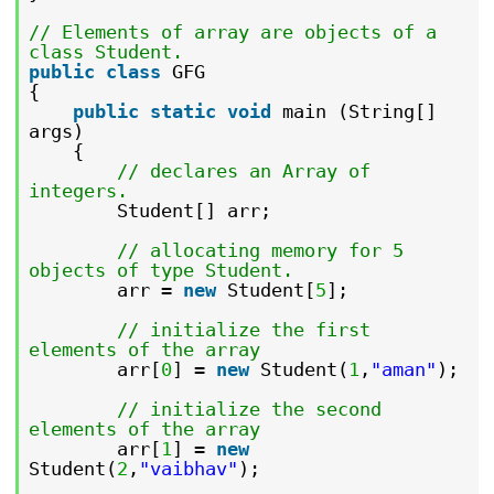
// Elements of array are objects of a
class Student.
public
class
GFG
{
public
static
void
main (String[]
args)
{
// declares an Array of
integers.
Student[] arr;
// allocating memory for 5
objects of type Student.
arr =
new
Student[
5
];
// initialize the first
elements of the array
arr[
0
] =
new
Student(
1
,
"aman"
);
// initialize the second
elements of the array
arr[
1
] =
new
Student(
2
,
"vaibhav"
);