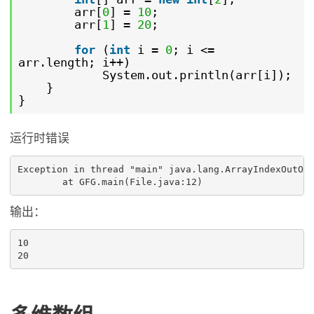
arr[
0
] =
10
;
arr[
1
] =
20
;
for
(
int
i =
0
; i <=
arr.length; i++)
System.out.println(arr[i]);
}
}
运行时错误
Exception in thread "main" java.lang.ArrayIndexOutOfB
	at GFG.main(File.java:12)
输出：
10
