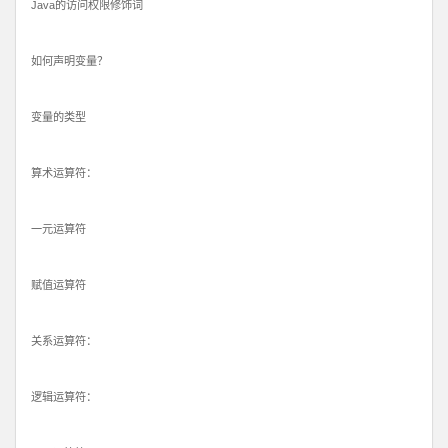
Java的访问权限修饰词
如何声明变量？
变量的类型
算术运算符：
一元运算符
赋值运算符
关系运算符：
逻辑运算符：