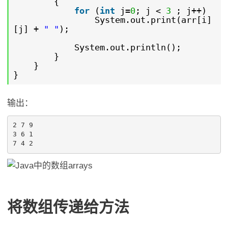
{
for
(
int
j=
0
; j <
3
; j++)
System.out.print(arr[i]
[j] +
" "
);
System.out.println();
}
}
}
输出：
2 7 9 

3 6 1 

将数组传递给方法