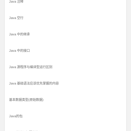
Java 注释
Java 空行
Java 中的继承
Java 中的接口
Java 源程序与编译型运行区别
Java 基础语法应该优先掌握的内容
基本数据类型(原始数据)
Java的包