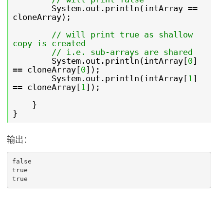
System.out.println(intArray ==
cloneArray);
// will print true as shallow
copy is created
// i.e. sub-arrays are shared
System.out.println(intArray[
0
]
== cloneArray[
0
]);
System.out.println(intArray[
1
]
== cloneArray[
1
]);
}
}
输出：
false

true

true