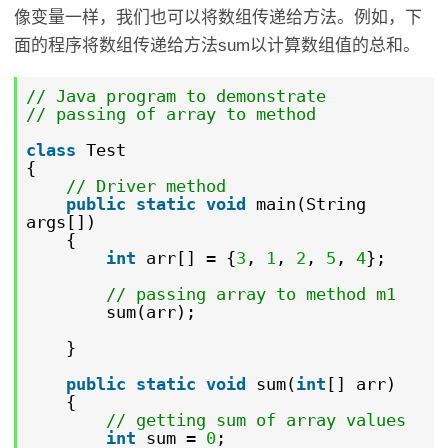
像变量一样，我们也可以将数组传递给方法。例如，下
面的程序将数组传递给方法sum以计算数组值的总和。
// Java program to demonstrate
// passing of array to method
class
Test
{
// Driver method
public
static
void
main(String
args[])
{
int
arr[] = {
3
,
1
,
2
,
5
,
4
};
// passing array to method m1
sum(arr);
}
public
static
void
sum(
int
[] arr)
{
// getting sum of array values
int
sum =
0
;