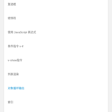
复选框
修饰符
使用 JavaScript 表达式
条件指令 v-if
v-show指令
列表渲染
对象循环输出
索引