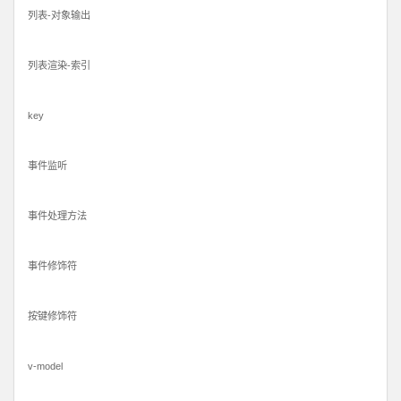
列表-对象输出
列表渲染-索引
key
事件监听
事件处理方法
事件修饰符
按键修饰符
v-model