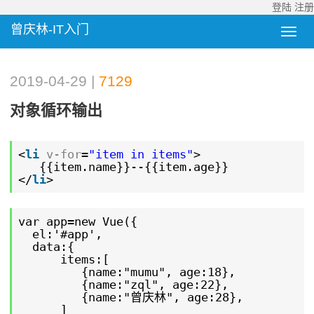
登陆
注册
曾庆林-IT入门
2019-04-29 |
7129
对象循环输出
<
li
v-for
=
"item in items"
>
{{item.name}}--{{item.age}}
</
li
>
var app=new Vue({
el:'#app',
data:{
items:[
{name:"mumu", age:18},
{name:"zql", age:22},
{name:"曾庆林", age:28},
]