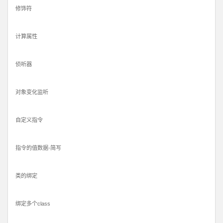
修饰符
计算属性
侦听器
对象变化监听
自定义指令
指令的值数据-简写
类的绑定
绑定多个class