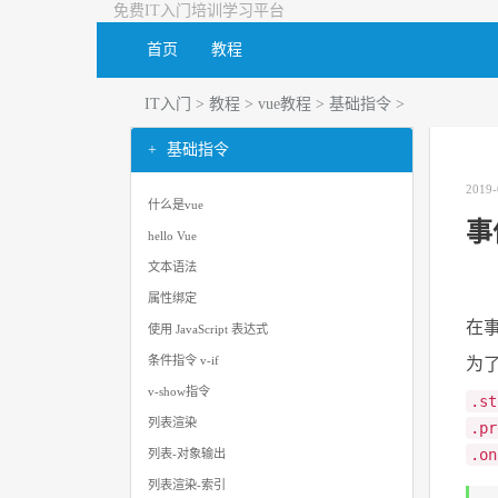
免费IT入门培训学习平台
首页
教程
IT入门
>
教程
>
vue教程
>
基础指令
>
基础指令
2019-
什么是vue
事
hello Vue
文本语法
属性绑定
在事件
使用 JavaScript 表达式
条件指令 v-if
为了
v-show指令
.st
列表渲染
.pr
.on
列表-对象输出
列表渲染-索引