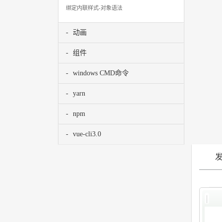
绑定内联样式-对象语法
动画
组件
windows CMD命令
yarn
npm
vue-cli3.0