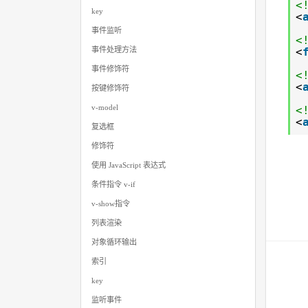
<
key
<
事件监听
<
<
事件处理方法
事件修饰符
<
<
按键修饰符
v-model
<
<
复选框
修饰符
使用 JavaScript 表达式
条件指令 v-if
v-show指令
列表渲染
对象循环输出
索引
key
监听事件