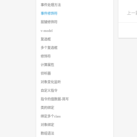
事件处理方法
上一
事件修饰符
按键修饰符
v-model
复选框
多个复选框
修饰符
计算属性
侦听器
对象变化监听
自定义指令
指令的值数据-简写
类的绑定
绑定多个class
对象绑定
数组语法