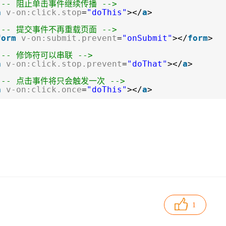
!-- 阻止单击事件继续传播 -->
a
v-on:click.stop
=
"doThis"
></
a
>
!-- 提交事件不再重载页面 -->
form
v-on:submit.prevent
=
"onSubmit"
></
form
>
!-- 修饰符可以串联 -->
a
v-on:click.stop.prevent
=
"doThat"
></
a
>
!-- 点击事件将只会触发一次 -->
a
v-on:click.once
=
"doThis"
></
a
>
1