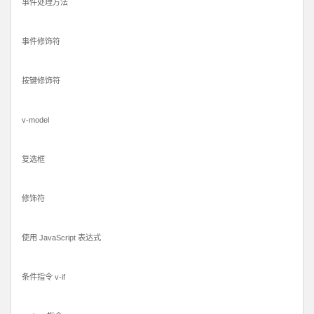
事件处理方法
事件修饰符
按键修饰符
v-model
复选框
修饰符
使用 JavaScript 表达式
条件指令 v-if