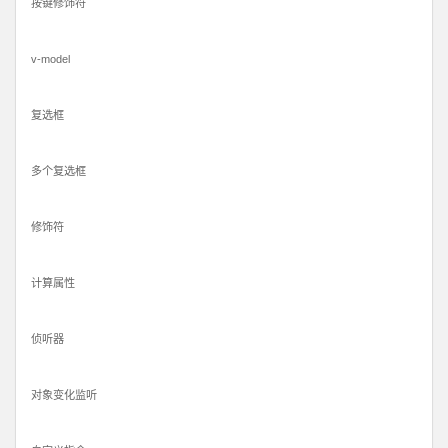
按键修饰符
v-model
复选框
多个复选框
修饰符
计算属性
侦听器
对象变化监听