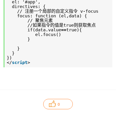
el: '#app',
directives: {
// 注册一个局部的自定义指令 v-focus
focus: function (el,data) {
// 聚焦元素
//如果指令的值是true则获取焦点
if(data.value==true){
el.focus()
}
}
}
})
</
script
>
0