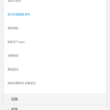
自定义指令
指令的值数据-简写
类的绑定
绑定多个class
对象绑定
数组语法
绑定内联样式-对象语法
动画
组件