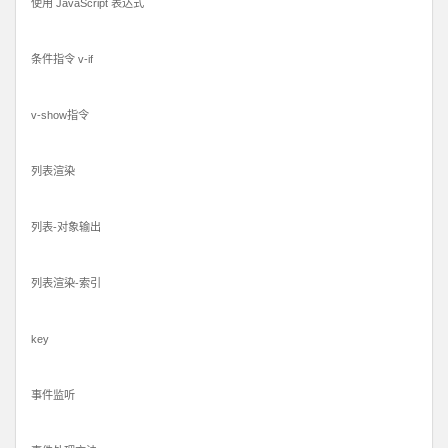
使用 JavaScript 表达式
条件指令 v-if
v-show指令
列表渲染
列表-对象输出
列表渲染-索引
key
事件监听