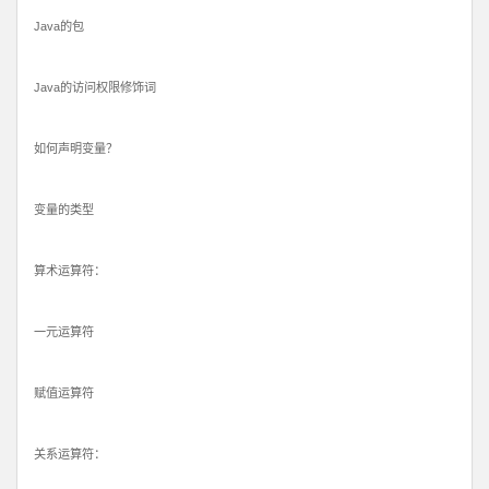
Java的包
Java的访问权限修饰词
如何声明变量？
变量的类型
算术运算符：
一元运算符
赋值运算符
关系运算符：