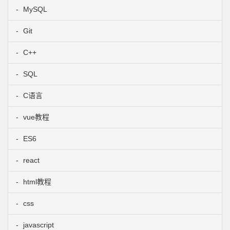
MySQL
Git
C++
SQL
C语言
vue教程
ES6
react
html教程
css
javascript