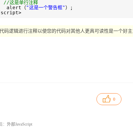
//这是单行注释
alert（
"这是一个警告框"
）;
/script>
代码逻辑进行注释以使您的代码对其他人更具可读性是一个好主
0
篇：
外部JavaScript