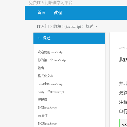
免费IT入门培训学习平台
首页
教程
IT入门
>
教程
>
javascript
>
概述
>
概述
2020-
欢迎使用JavaScript
Ja
你的第一个JavaScript
输出
格式化文本
并非
head中的JavaScript
body中的JavaScript
双斜
警报框
注
外部JavaScript
单行
src属性
<
外部JavaScript