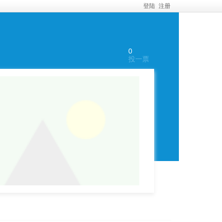
登陆
注册
0
投一票