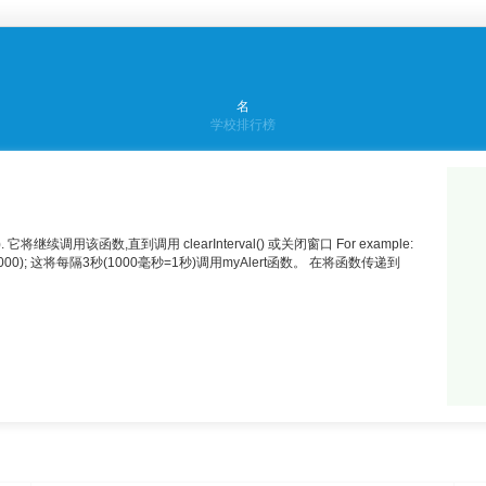
名
学校排行榜
它将继续调用该函数,直到调用 clearInterval() 或关闭窗口 For example:
val(myAlert, 3000); 这将每隔3秒(1000毫秒=1秒)调用myAlert函数。 在将函数传递到