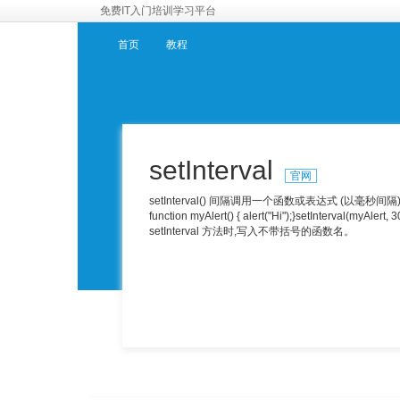
免费IT入门培训学习平台
首页
教程
setInterval
官网
setInterval() 间隔调用一个函数或表达式 (以毫秒间隔). 
function myAlert() { alert("Hi");}setInter
setInterval 方法时,写入不带括号的函数名。