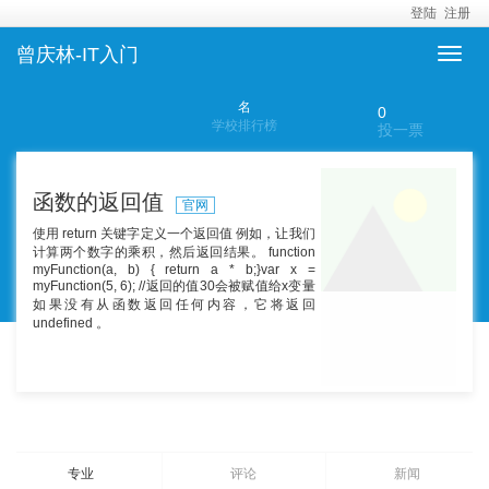
登陆
注册
曾庆林-IT入门
名
0
学校排行榜
投一票
函数的返回值
官网
使用 return 关键字定义一个返回值 例如，让我们
计算两个数字的乘积，然后返回结果。 function
myFunction(a, b) { return a * b;}var x =
myFunction(5, 6); //返回的值30会被赋值给x变量
如果没有从函数返回任何内容，它将返回
undefined 。
专业
评论
新闻