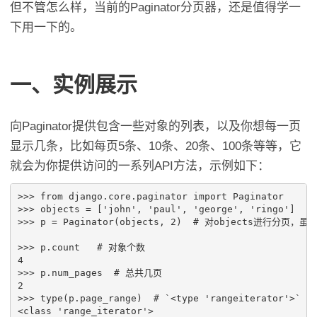
但不管怎么样，当前的Paginator分页器，还是值得学一
下用一下的。
一、实例展示
向Paginator提供包含一些对象的列表，以及你想每一页
显示几条，比如每页5条、10条、20条、100条等等，它
就会为你提供访问的一系列API方法，示例如下：
>>>
from
django.core.paginator
import
Paginator
>>>
objects
=
[
'john'
,
'paul'
,
'george'
,
'ringo'
]
>>>
p
=
Paginator
(
objects
,
2
)
# 对objects进行分页，
>>>
p
.
count
# 对象个数
4
>>>
p
.
num_pages
# 总共几页
2
>>>
type
(
p
.
page_range
)
# `<type 'rangeiterator'>` i
<
class
'
range_iterator
'>