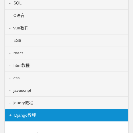
SQL
C语言
vue教程
ES6
react
html教程
css
javascript
jquery教程
Django教程