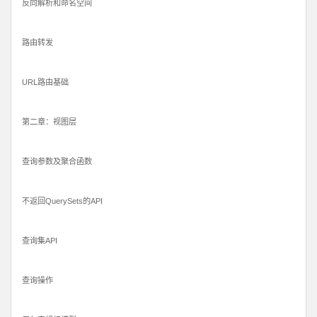
反向解析和命名空间
路由转发
URL路由基础
第二章：视图层
查询参数及聚合函数
不返回QuerySets的API
查询集API
查询操作