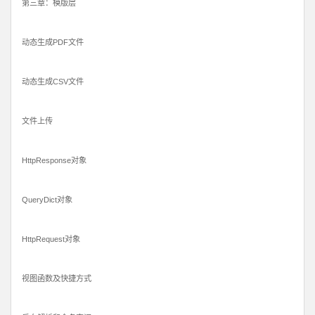
第三章：模版层
动态生成PDF文件
动态生成CSV文件
文件上传
HttpResponse对象
QueryDict对象
HttpRequest对象
视图函数及快捷方式