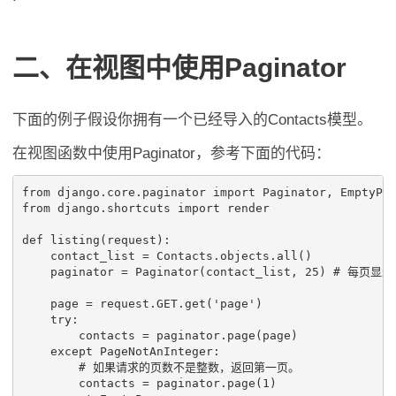
二、在视图中使用Paginator
下面的例子假设你拥有一个已经导入的Contacts模型。
在视图函数中使用Paginator，参考下面的代码：
from
django.core.paginator
import
Paginator
,
EmptyPa
from
django.shortcuts
import
render
def
listing
(
request
):
contact_list
=
Contacts
.
objects
.
all
()
paginator
=
Paginator
(
contact_list
,
25
)
# 每页显示
page
=
request
.
GET
.
get
(
'page'
)
try
:
contacts
=
paginator
.
page
(
page
)
except
PageNotAnInteger
:
# 如果请求的页数不是整数，返回第一页。
contacts
=
paginator
.
page
(
1
)