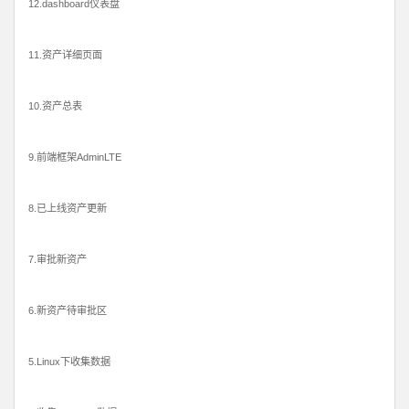
12.dashboard仪表盘
11.资产详细页面
10.资产总表
9.前端框架AdminLTE
8.已上线资产更新
7.审批新资产
6.新资产待审批区
5.Linux下收集数据