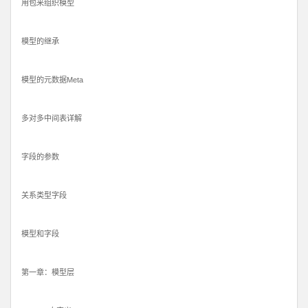
用包来组织模型
模型的继承
模型的元数据Meta
多对多中间表详解
字段的参数
关系类型字段
模型和字段
第一章：模型层