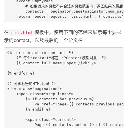
except
EmptyPage
:
# 如果请求的页数不在合法的页数范围内，返回结果的最后一
contacts
=
paginator
.
page
(
paginator
.
num_page
return
render
(
request
,
'list.html'
,
{
'contacts'
:
在
模板中，使用下面的范例来展示每个要显
list.html
示的contact，以及最后的一个分页栏：
{% for contact in contacts %}

    {# 每个"contact"都是一个Contact模型对象. #}

    {{ contact.full_name|upper }}
<
br
/>
    ...

{% endfor %}

<
div
class
=
"pagination"
>
<
span
class
=
"step-links"
>
        {% if contacts.has_previous %}

<
a
href
=
"?page={{ contacts.previous_page
        {% endif %}

<
span
class
=
"current"
>
            Page {{ contacts.number }} of {{ contacts