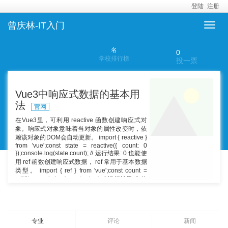
登陆
注册
曾庆林-IT入门
名
0
学校排行榜
投一票
Vue3中响应式数据的基本用
法
官网
在Vue3里，可利用 reactive 函数创建响应式对
象。响应式对象意味着当对象的属性改变时，依
赖该对象的DOM会自动更新。 import { reactive }
from 'vue';const state = reactive({ count: 0
});console.log(state.count); // 运行结果: 0 也能使
用 ref 函数创建响应式数据， ref 常用于基本数据
类型。 import { ref } from 'vue';const count =
ref(0);console.log(count.value); // 运行结果: 0 使
用 ref 时，访问其值要通过 .value 属性。
专业
评论
新闻