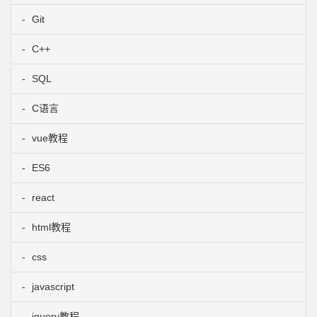
Git
C++
SQL
C语言
vue教程
ES6
react
html教程
css
javascript
jquery教程