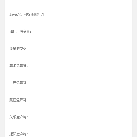
Java的访问权限修饰词
如何声明变量？
变量的类型
算术运算符：
一元运算符
赋值运算符
关系运算符：
逻辑运算符：