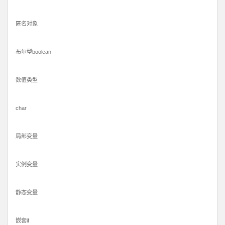
匿名对象
布尔型boolean
数值类型
char
局部变量
实例变量
静态变量
嵌套if