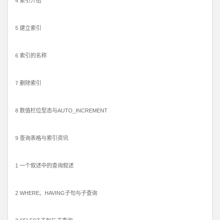
4 索引介绍
5 建立索引
6 索引的名称
7 删除索引
8 数值栏位型态与AUTO_INCREMENT
9 查询表格与索引资讯
1 一个叙述中的查询叙述
2 WHERE、HAVING子句与子查询