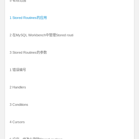
5 有效范围
1 Stored Routines的应用
2 在MySQL Workbench中管理Stored routi
3 Stored Routines的参数
1 错误编号
2 Handlers
3 Conditions
4 Cursors