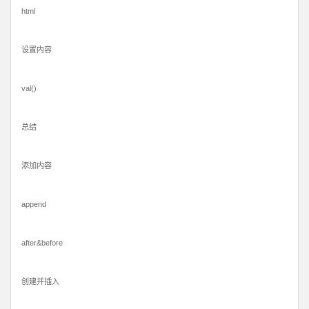
html
设置内容
val()
总结
添加内容
append
after&before
创建并插入