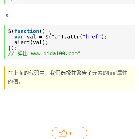
js:
$(
function
() {
var
val = $(
"a"
).attr(
"href"
);
alert(val);
});
// 弹出"www.dida100.com"
在上面的代码中，我们选择并警告了
元素的href属性
的值。
1