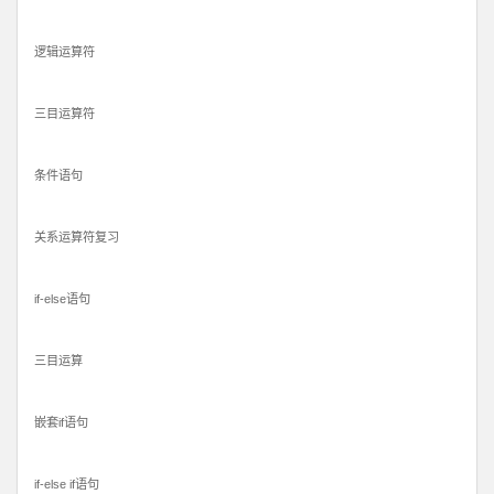
逻辑运算符
三目运算符
条件语句
关系运算符复习
if-else语句
三目运算
嵌套if语句
if-else if语句