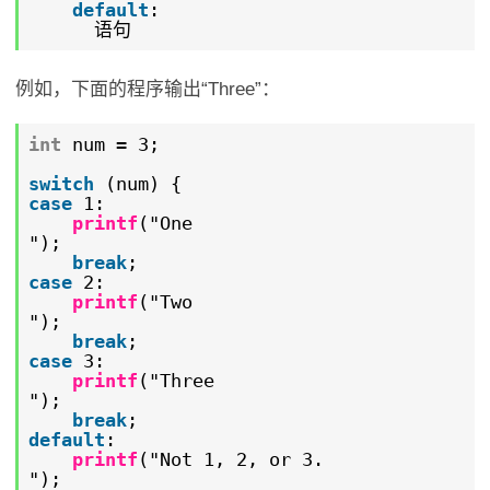
default
:
语句
例如，下面的程序输出“Three”：
int
num = 3;
switch
(num) {
case
1:
printf
("One
");
break
;
case
2:
printf
("Two
");
break
;
case
3:
printf
("Three
");
break
;
default
:
printf
("Not 1, 2, or 3.
");