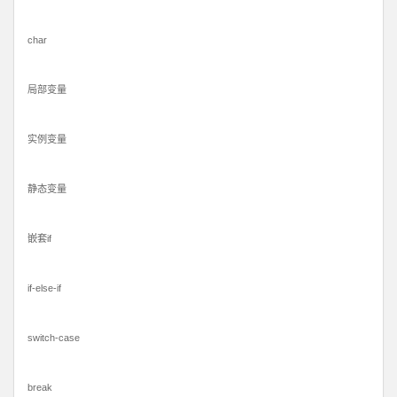
char
局部变量
实例变量
静态变量
嵌套if
if-else-if
switch-case
break