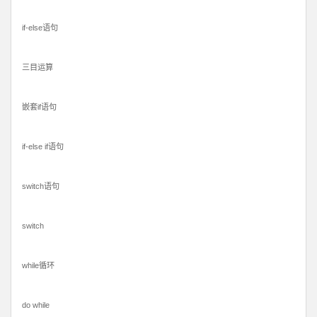
if-else语句
三目运算
嵌套if语句
if-else if语句
switch语句
switch
while循环
do while