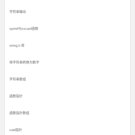
字符串输出
sprintf与sscanf函数
string.h 库
将字符串转换为数字
字符串数组
函数指针
函数指针数组
void指针