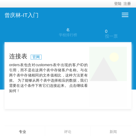
登陆
注册
曾庆林-IT入门
名
0
学校排行榜
投一票
连接表
官网
orders表包含对customers表中出现的客户ID的
引用，而不是在这两个表中存储客户名称。与在
两个表中存储相同的文本值相比，这种方法更有
效。 为了能够从两个表中选择相应的数据，我们
需要在这个条件下将它们连接起来。 点击继续看
如何！
专业
评论
新闻