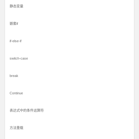
静态变量
嵌套if
if-else-if
switch-case
break
Continue
表达式中的条件运算符
方法重载