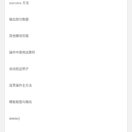
success 方法
输出部分数据
其他模块页面
操作中使用运算符
自动验证例子
连贯操作主方法
模板赋值与输出
delete()