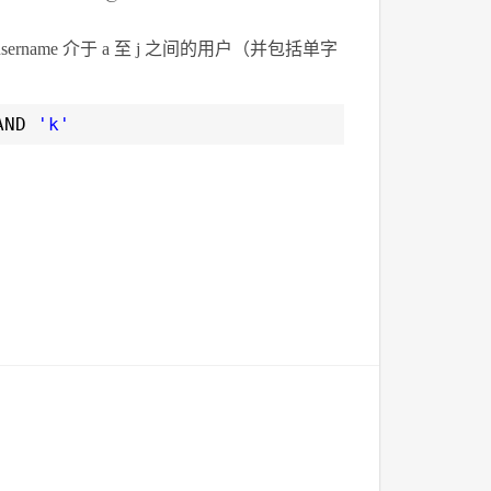
name 介于 a 至 j 之间的用户（并包括单字
AND
'k'