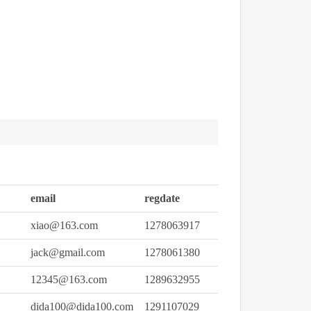
email
regdate
xiao@163.com
1278063917
jack@gmail.com
1278061380
12345@163.com
1289632955
dida100@dida100.com
1291107029