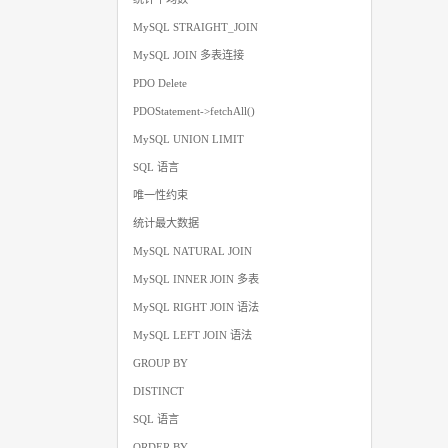
MySQL STRAIGHT_JOIN
MySQL JOIN 多表连接
PDO Delete
PDOStatement->fetchAll()
MySQL UNION LIMIT
SQL 语言
唯一性约束
统计最大数据
MySQL NATURAL JOIN
MySQL INNER JOIN 多表
MySQL RIGHT JOIN 语法
MySQL LEFT JOIN 语法
GROUP BY
DISTINCT
SQL 语言
ORDER BY