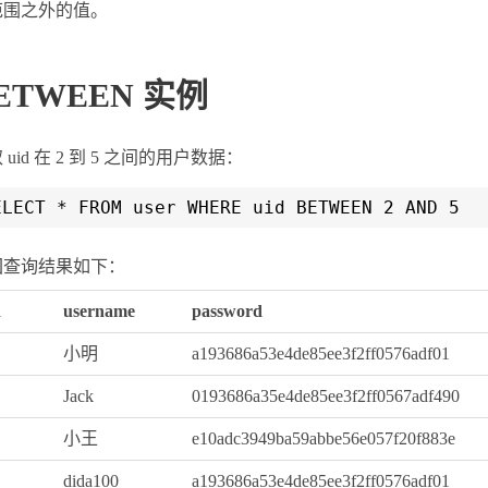
范围之外的值。
ETWEEN 实例
 uid 在 2 到 5 之间的用户数据：
ELECT * FROM user WHERE uid BETWEEN 2 AND 5
回查询结果如下：
d
username
password
小明
a193686a53e4de85ee3f2ff0576adf01
Jack
0193686a35e4de85ee3f2ff0567adf490
小王
e10adc3949ba59abbe56e057f20f883e
dida100
a193686a53e4de85ee3f2ff0576adf01