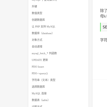
外键
除了
数值类型
母k
创建数据库
S
让 PHP 支持 MySQL
数据库（database）
字
对象方式
自动递增
mysql_fetch_* 列函数
UPDATE 更新
PDO Insert
PDO->query()
字符串（文本）类型
选择数据库
MySQL 连接
数据表（table）
过程方式