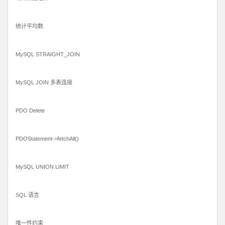
统计平均数
MySQL STRAIGHT_JOIN
MySQL JOIN 多表连接
PDO Delete
PDOStatement->fetchAll()
MySQL UNION LIMIT
SQL 语言
唯一性约束