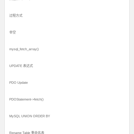
过程方式
非空
mysql_fetch_array()
UPDATE 表达式
PDO Update
PDOStatement->fetch()
MySQL UNION ORDER BY
Rename Table 重命名表