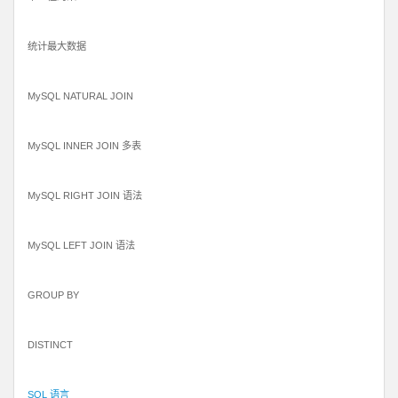
统计最大数据
MySQL NATURAL JOIN
MySQL INNER JOIN 多表
MySQL RIGHT JOIN 语法
MySQL LEFT JOIN 语法
GROUP BY
DISTINCT
SQL 语言