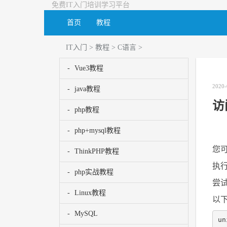
免费IT入门培训学习平台
首页
教程
IT入门
>
教程
>
C语言
>
Vue3教程
2020-
java教程
访
php教程
php+mysql教程
您
ThinkPHP教程
执
php实战教程
尝
Linux教程
以
MySQL
un