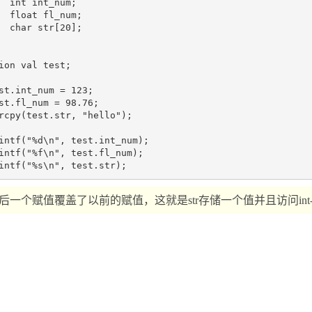
  int int_num;

  float fl_num;

  char str[20]; 

ion val test;

st.int_num = 123;

st.fl_num = 98.76;

rcpy(test.str, "hello");

intf("%d\n", test.int_num);

intf("%f\n", test.fl_num);

后一个赋值覆盖了以前的赋值，这就是str存储一个值并且访问int-n