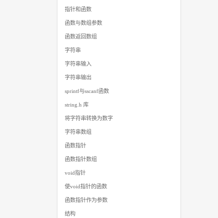
指针和函数
函数与数组参数
函数返回数组
字符串
字符串输入
字符串输出
sprintf与sscanf函数
string.h 库
将字符串转换为数字
字符串数组
函数指针
函数指针数组
void指针
使void指针的函数
函数指针作为参数
结构