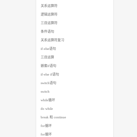
关系运算符
逻辑运算符
三目运算符
条件语句
关系运算符复习
if-else语句
三目运算
嵌套if语句
if-else if语句
switch语句
switch
while循环
do while
break 和 continue
for循环
for循环