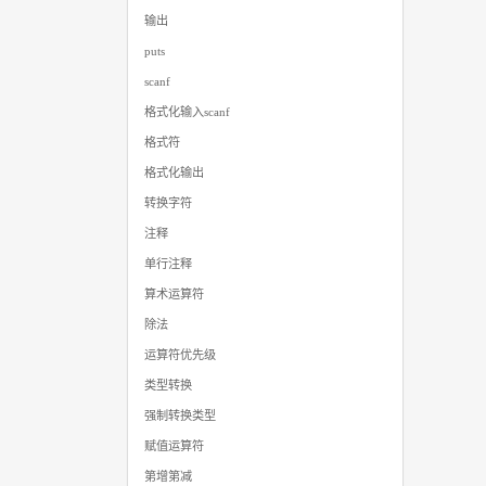
输出
puts
scanf
格式化输入scanf
格式符
格式化输出
转换字符
注释
单行注释
算术运算符
除法
运算符优先级
类型转换
强制转换类型
赋值运算符
第增第减