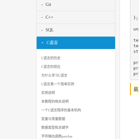
  
Git
  
  
C++
};

un
SQL
te
C语言
te
st
C语言的历史
pr
C语言的现在
pr
为什么学习C语言
C语言第一个简单实例
最
实例说明
本教程的相关说明
一个C语言程序的基本机构
变量与常量数据
数据类型和关键字
字符输出函数putchar